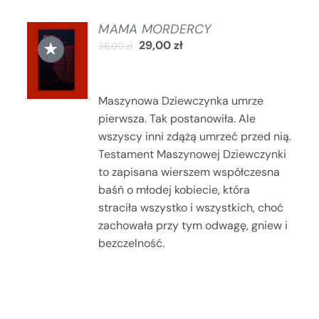
MAMA MORDERCY
DODAJ
★
29,00
zł
36,00
zł
DO
KOSZYKA
/
SZCZEGÓŁY
Maszynowa Dziewczynka umrze
pierwsza. Tak postanowiła. Ale
wszyscy inni zdążą umrzeć przed nią.
Testament Maszynowej Dziewczynki
to zapisana wierszem współczesna
baśń o młodej kobiecie, która
straciła wszystko i wszystkich, choć
zachowała przy tym odwagę, gniew i
bezczelność.