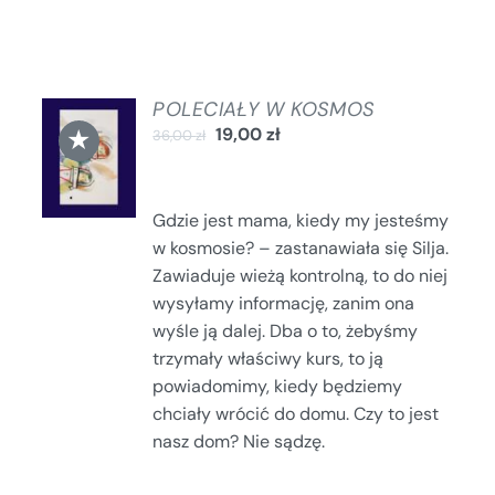
POLECIAŁY W KOSMOS
DODAJ
★
19,00
zł
36,00
zł
DO
KOSZYKA
/
SZCZEGÓŁY
Gdzie jest mama, kiedy my jesteśmy
w kosmosie? – zastanawiała się Silja.
Zawiaduje wieżą kontrolną, to do niej
wysyłamy informację, zanim ona
wyśle ją dalej. Dba o to, żebyśmy
trzymały właściwy kurs, to ją
powiadomimy, kiedy będziemy
chciały wrócić do domu. Czy to jest
nasz dom? Nie sądzę.