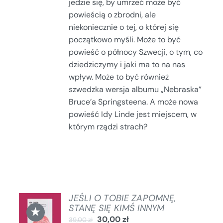
jedzie się, by umrzeć może być
powieścią o zbrodni, ale
niekoniecznie o tej, o której się
początkowo myśli. Może to być
powieść o północy Szwecji, o tym, co
dziedziczymy i jaki ma to na nas
wpływ. Może to być również
szwedzka wersja albumu „Nebraska”
Bruce’a Springsteena. A może nowa
powieść Idy Linde jest miejscem, w
którym rządzi strach?
JEŚLI O TOBIE ZAPOMNĘ,
DODAJ
STANĘ SIĘ KIMŚ INNYM
★
DO
30,00
zł
39,00
zł
KOSZYKA