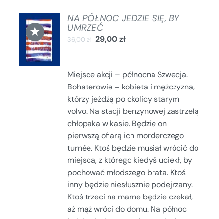
NA PÓŁNOC JEDZIE SIĘ, BY
DODAJ
UMRZEĆ
★
DO
29,00
zł
36,00
zł
KOSZYKA
/
SZCZEGÓŁY
Miejsce akcji – północna Szwecja.
Bohaterowie – kobieta i mężczyzna,
którzy jeżdżą po okolicy starym
volvo. Na stacji benzynowej zastrzelą
chłopaka w kasie. Będzie on
pierwszą ofiarą ich morderczego
turnée. Ktoś będzie musiał wrócić do
miejsca, z którego kiedyś uciekł, by
pochować młodszego brata. Ktoś
inny będzie niesłusznie podejrzany.
Ktoś trzeci na marne będzie czekał,
aż mąż wróci do domu. Na północ