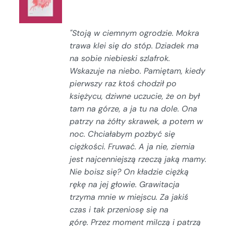
/
SZCZEGÓŁY
"Stoją w ciemnym ogrodzie. Mokra
trawa klei się do stóp. Dziadek ma
na sobie niebieski szlafrok.
Wskazuje na niebo.
Pamiętam, kiedy
pierwszy raz ktoś chodził po
księżycu, dziwne uczucie, że on był
tam na górze, a ja tu na dole.
Ona
patrzy na żółty skrawek, a potem w
noc.
Chciałabym pozbyć się
ciężkości. Fruwać.
A ja nie, ziemia
jest najcenniejszą rzeczą jaką mamy.
Nie boisz się?
On kładzie ciężką
rękę na jej głowie.
Grawitacja
trzyma mnie w miejscu. Za jakiś
czas
i tak przeniosę się na
górę.
Przez moment milczą i patrzą