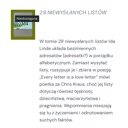
29 NIEWYSŁANYCH LISTÓW
SZCZEGÓŁY
W tomie
29 niewysłanych listów
Ida
Linde układa bezimiennych
adresatów (adresatki?) w porządku
alfabetycznym. Zamiast wysyłać
listy, rozsypuje je i zbiera w poezję.
„Every letter is a love letter” mówi
poetka za Chris Kraus, choć jej listy
dotyczą również tęsknoty,
dzieciństwa, macierzyństwa i
pragnienia. Wspomnienia mieszają
się tu z życzeniami i odnotowaniem
suchych faktów.