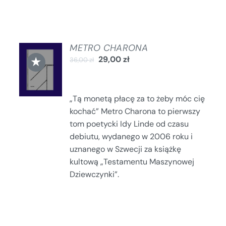
METRO CHARONA
DODAJ
★
29,00
zł
36,00
zł
DO
KOSZYKA
/
SZCZEGÓŁY
„Tą monetą płacę za to żeby móc cię
kochać” Metro Charona to pierwszy
tom poetycki Idy Linde od czasu
debiutu, wydanego w 2006 roku i
uznanego w Szwecji za książkę
kultową „Testamentu Maszynowej
Dziewczynki”.