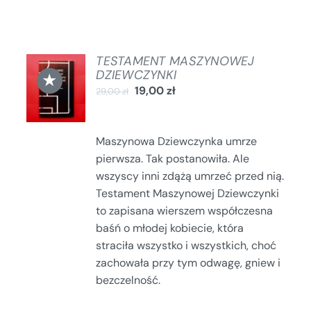
TESTAMENT MASZYNOWEJ
DODAJ
DZIEWCZYNKI
★
DO
19,00
zł
29,00
zł
KOSZYKA
/
SZCZEGÓŁY
Maszynowa Dziewczynka umrze
pierwsza. Tak postanowiła. Ale
wszyscy inni zdążą umrzeć przed nią.
Testament Maszynowej Dziewczynki
to zapisana wierszem współczesna
baśń o młodej kobiecie, która
straciła wszystko i wszystkich, choć
zachowała przy tym odwagę, gniew i
bezczelność.