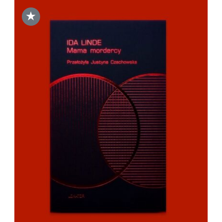
★
DODAJ DO KOSZYKA
/
SZCZEGÓŁY