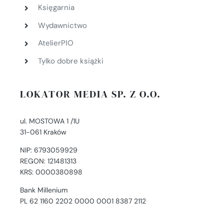
Księgarnia
Wydawnictwo
AtelierPIO
Tylko dobre książki
LOKATOR MEDIA SP. Z O.O.
ul. MOSTOWA 1 /1U
31-061 Kraków
NIP: 6793059929
REGON: 121481313
KRS: 0000380898
Bank Millenium
PL 62 1160 2202 0000 0001 8387 2112