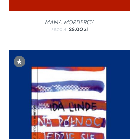
MAMA MORDERCY
29,00
zł
36,00
zł
★
DODAJ DO KOSZYKA
/
SZCZEGÓŁY