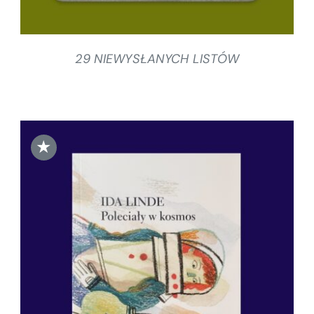
29 NIEWYSŁANYCH LISTÓW
★
DODAJ DO KOSZYKA
/
SZCZEGÓŁY