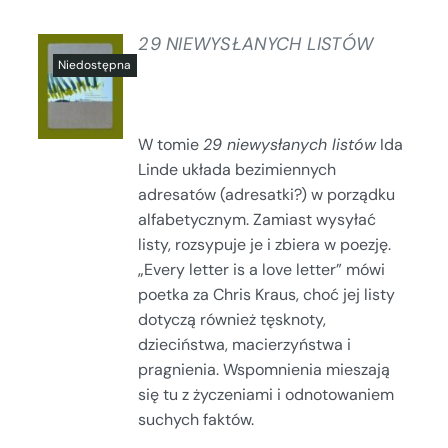
29 NIEWYSŁANYCH LISTÓW
SZCZEGÓŁY
W tomie
29 niewysłanych listów
Ida
Linde układa bezimiennych
adresatów (adresatki?) w porządku
alfabetycznym. Zamiast wysyłać
listy, rozsypuje je i zbiera w poezję.
„Every letter is a love letter” mówi
poetka za Chris Kraus, choć jej listy
dotyczą również tęsknoty,
dzieciństwa, macierzyństwa i
pragnienia. Wspomnienia mieszają
się tu z życzeniami i odnotowaniem
suchych faktów.