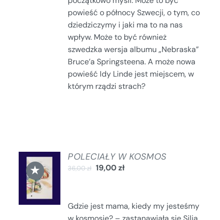
początkowo myśli. Może to być
powieść o północy Szwecji, o tym, co
dziedziczymy i jaki ma to na nas
wpływ. Może to być również
szwedzka wersja albumu „Nebraska”
Bruce’a Springsteena. A może nowa
powieść Idy Linde jest miejscem, w
którym rządzi strach?
POLECIAŁY W KOSMOS
DODAJ
★
19,00
zł
36,00
zł
DO
KOSZYKA
/
SZCZEGÓŁY
Gdzie jest mama, kiedy my jesteśmy
w kosmosie? – zastanawiała się Silja.