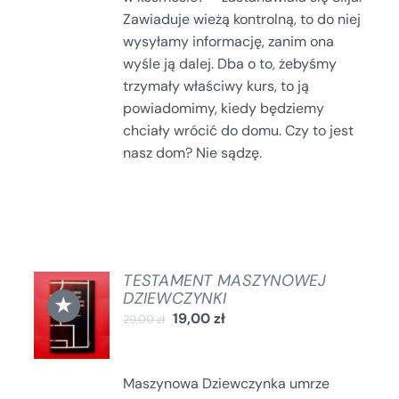
Zawiaduje wieżą kontrolną, to do niej
wysyłamy informację, zanim ona
wyśle ją dalej. Dba o to, żebyśmy
trzymały właściwy kurs, to ją
powiadomimy, kiedy będziemy
chciały wrócić do domu. Czy to jest
nasz dom? Nie sądzę.
TESTAMENT MASZYNOWEJ
DODAJ
DZIEWCZYNKI
★
DO
19,00
zł
29,00
zł
KOSZYKA
/
SZCZEGÓŁY
Maszynowa Dziewczynka umrze