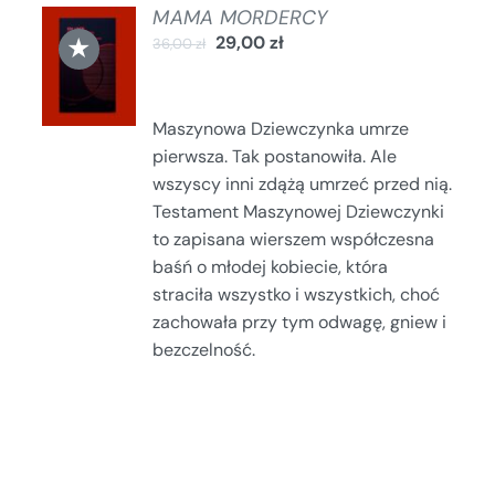
MAMA MORDERCY
DODAJ
★
29,00
zł
36,00
zł
DO
KOSZYKA
/
SZCZEGÓŁY
Maszynowa Dziewczynka umrze
pierwsza. Tak postanowiła. Ale
wszyscy inni zdążą umrzeć przed nią.
Testament Maszynowej Dziewczynki
to zapisana wierszem współczesna
baśń o młodej kobiecie, która
straciła wszystko i wszystkich, choć
zachowała przy tym odwagę, gniew i
bezczelność.