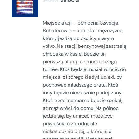
29,00
zł
36,00
zł
KOSZYKA
/
SZCZEGÓŁY
Miejsce akcji – północna Szwecja.
Bohaterowie – kobieta i mężczyzna,
którzy jeżdżą po okolicy starym
volvo. Na stacji benzynowej zastrzelą
chłopaka w kasie. Będzie on
pierwszą ofiarą ich morderczego
turnée. Ktoś będzie musiał wrócić do
miejsca, z którego kiedyś uciekł, by
pochować młodszego brata. Ktoś
inny będzie niesłusznie podejrzany.
Ktoś trzeci na marne będzie czekał,
aż mąż wróci do domu. Na północ
jedzie się, by umrzeć może być
powieścią o zbrodni, ale
niekoniecznie o tej, o której się