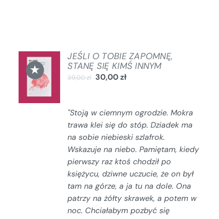
JEŚLI O TOBIE ZAPOMNĘ,
DODAJ
STANĘ SIĘ KIMŚ INNYM
★
DO
30,00
zł
39,00
zł
KOSZYKA
/
SZCZEGÓŁY
"Stoją w ciemnym ogrodzie. Mokra
trawa klei się do stóp. Dziadek ma
na sobie niebieski szlafrok.
Wskazuje na niebo.
Pamiętam, kiedy
pierwszy raz ktoś chodził po
księżycu, dziwne uczucie, że on był
tam na górze, a ja tu na dole.
Ona
patrzy na żółty skrawek, a potem w
noc.
Chciałabym pozbyć się