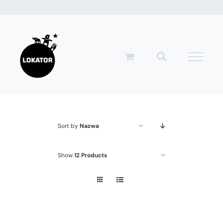
Przejdź
do
zawartości
Sort by
Nazwa
Show
12 Products