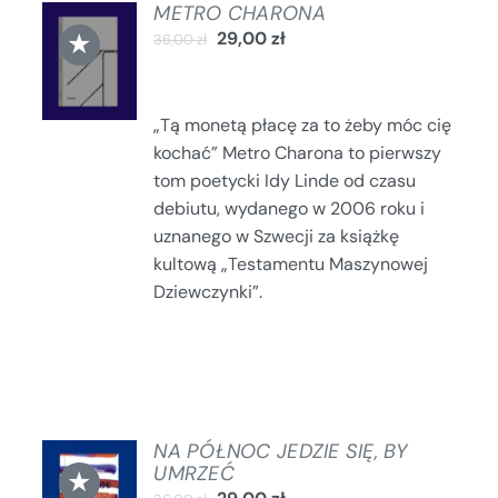
METRO CHARONA
DODAJ
★
29,00
zł
36,00
zł
DO
KOSZYKA
/
SZCZEGÓŁY
„Tą monetą płacę za to żeby móc cię
kochać” Metro Charona to pierwszy
tom poetycki Idy Linde od czasu
debiutu, wydanego w 2006 roku i
uznanego w Szwecji za książkę
kultową „Testamentu Maszynowej
Dziewczynki”.
NA PÓŁNOC JEDZIE SIĘ, BY
DODAJ
UMRZEĆ
★
DO