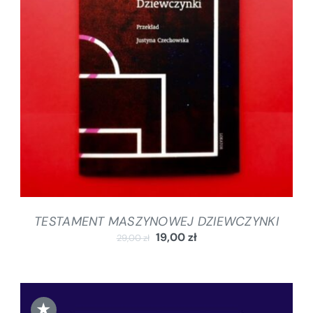
DODAJ DO KOSZYKA
/
SZCZEGÓŁY
TESTAMENT MASZYNOWEJ DZIEWCZYNKI
19,00
zł
29,00
zł
★