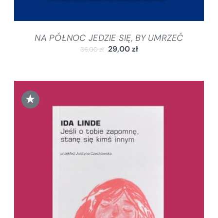
NA PÓŁNOC JEDZIE SIĘ, BY UMRZEĆ
29,00
zł
36,00
zł
★
DODAJ DO KOSZYKA
/
SZCZEGÓŁY