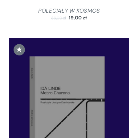
POLECIAŁY W KOSMOS
19,00
zł
36,00
zł
★
DODAJ DO KOSZYKA
/
SZCZEGÓŁY