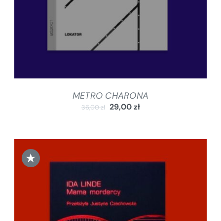
METRO CHARONA
29,00
zł
36,00
zł
★