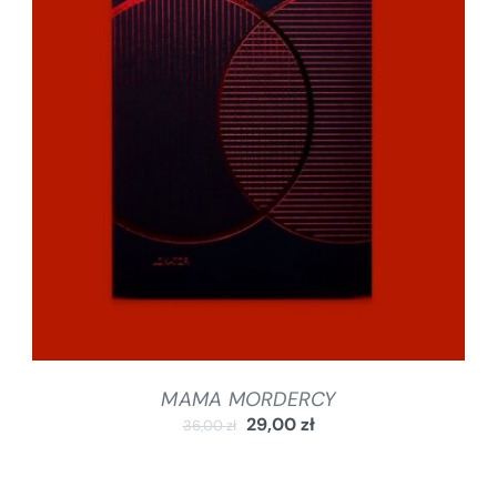
DODAJ DO KOSZYKA
/
SZCZEGÓŁY
MAMA MORDERCY
29,00
zł
36,00
zł