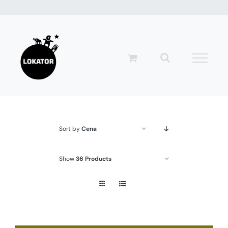
Przejdź
do
zawartości
Sort by
Cena
Show
36 Products