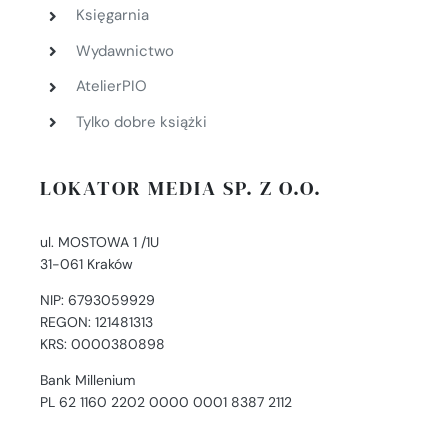
Księgarnia
Wydawnictwo
AtelierPIO
Tylko dobre książki
LOKATOR MEDIA SP. Z O.O.
ul. MOSTOWA 1 /1U
31-061 Kraków
NIP: 6793059929
REGON: 121481313
KRS: 0000380898
Bank Millenium
PL 62 1160 2202 0000 0001 8387 2112