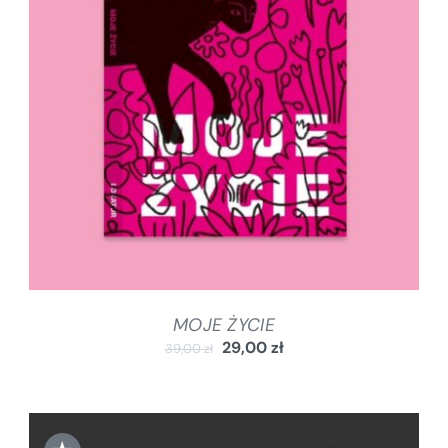
DODAJ DO KOSZYKA
/
SZCZEGÓŁY
MOJE ŻYCIE
29,00
zł
39,00
zł