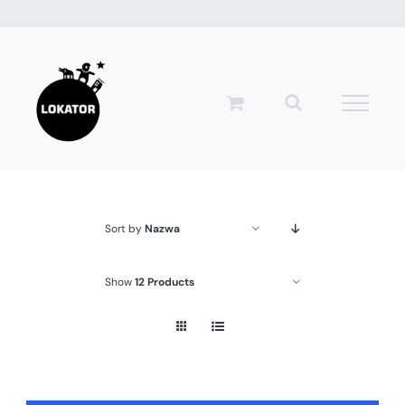
Przejdź
do
zawartości
Sort by
Nazwa
Show
12 Products