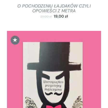
O POCHODZENIU ŁAJDAKÓW CZYLI
OPOWIEŚCI Z METRA
19,00
zł
29,00
zł
★
DODAJ DO KOSZYKA
/
SZCZEGÓŁY