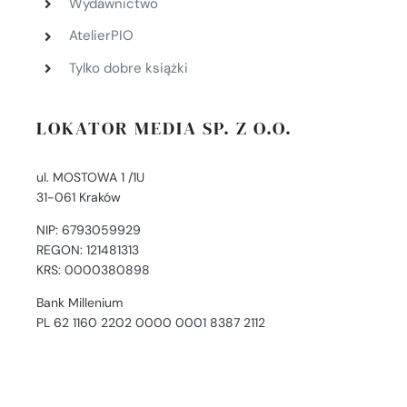
Wydawnictwo
AtelierPIO
Tylko dobre książki
LOKATOR MEDIA SP. Z O.O.
ul. MOSTOWA 1 /1U
31-061 Kraków
NIP: 6793059929
REGON: 121481313
KRS: 0000380898
Bank Millenium
PL 62 1160 2202 0000 0001 8387 2112