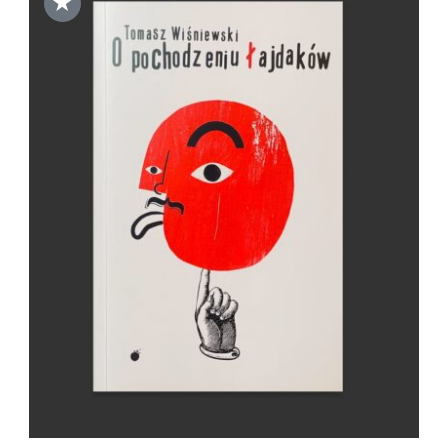
★
DODAJ DO KOSZYKA
/
SZCZEGÓŁY