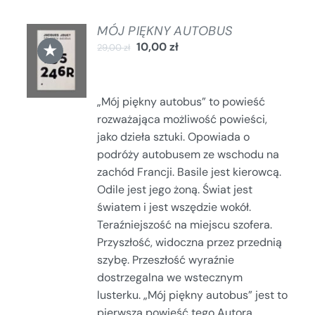
MÓJ PIĘKNY AUTOBUS
DODAJ
★
10,00
zł
29,00
zł
DO
KOSZYKA
/
SZCZEGÓŁY
„Mój piękny autobus” to powieść
rozważająca możliwość powieści,
jako dzieła sztuki. Opowiada o
podróży autobusem ze wschodu na
zachód Francji. Basile jest kierowcą.
Odile jest jego żoną. Świat jest
światem i jest wszędzie wokół.
Teraźniejszość na miejscu szofera.
Przyszłość, widoczna przez przednią
szybę. Przeszłość wyraźnie
dostrzegalna we wstecznym
lusterku. „Mój piękny autobus” jest to
pierwsza powieść tego Autora