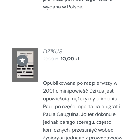
wydana w Polsce.
DZIKUS
DODAJ
★
10,00
zł
29,00
zł
DO
KOSZYKA
/
SZCZEGÓŁY
Opublikowana po raz pierwszy w
2001 r. minipowieść Dzikus jest
opowieścią mężczyzny o imieniu
Paul, po części opartą na biografii
Paula Gauguina. Jouet dokonuje
jednak całego szeregu, często
komicznych, przesunięć wobec
życiorysu jednego z prawodawców