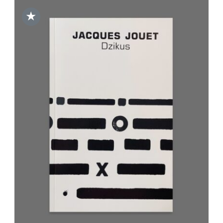
★
DODAJ DO KOSZYKA
/
SZCZEGÓŁY