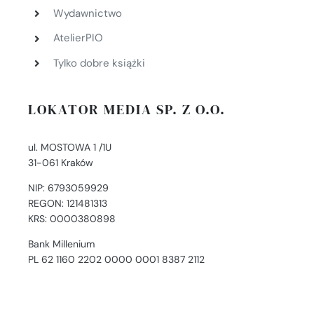
Wydawnictwo
AtelierPIO
Tylko dobre książki
LOKATOR MEDIA SP. Z O.O.
ul. MOSTOWA 1 /1U
31-061 Kraków
NIP: 6793059929
REGON: 121481313
KRS: 0000380898
Bank Millenium
PL 62 1160 2202 0000 0001 8387 2112