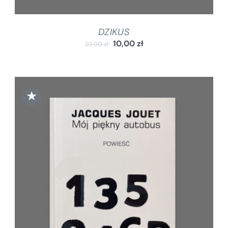
DZIKUS
10,00
zł
29,00
zł
★
DODAJ DO KOSZYKA
/
SZCZEGÓŁY