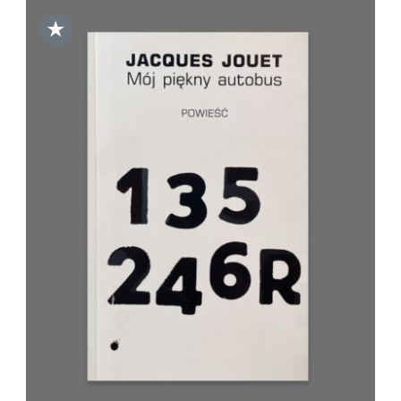
★
DODAJ DO KOSZYKA
/
SZCZEGÓŁY