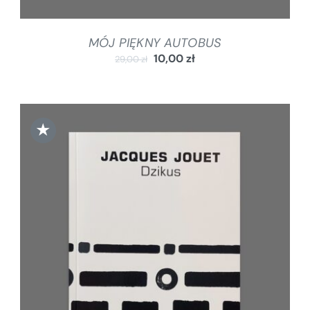
MÓJ PIĘKNY AUTOBUS
10,00
zł
29,00
zł
★
DODAJ DO KOSZYKA
/
SZCZEGÓŁY