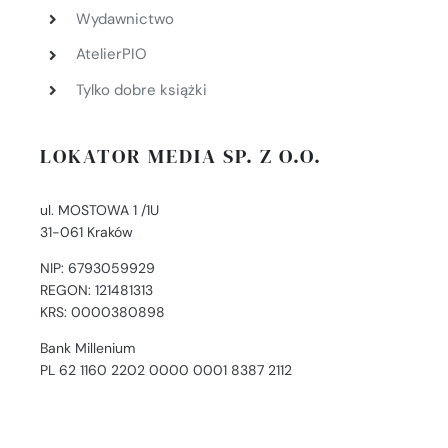
Wydawnictwo
AtelierPIO
Tylko dobre książki
LOKATOR MEDIA SP. Z O.O.
ul. MOSTOWA 1 /1U
31-061 Kraków
NIP: 6793059929
REGON: 121481313
KRS: 0000380898
Bank Millenium
PL 62 1160 2202 0000 0001 8387 2112