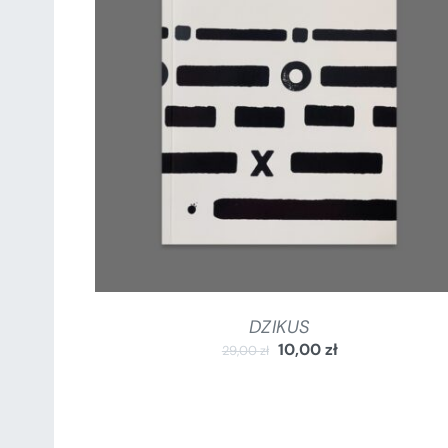
DODAJ DO KOSZYKA
/
SZCZEGÓŁY
DZIKUS
10,00
zł
29,00
zł