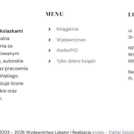
MENU
L
Księgarnia
ul
ksiazkami
31
ralna
Wydawnictwo
nia ze
NI
AtelierPIO
filowanym
RE
, autorskie
Tylko dobre książki
KR
az pracownia
Ba
ińskiego.
PL
zuje liczne
kie oraz
.
2003 - 2026 Wydawnictwo Lokator | Realizacja
Invisio - Digital Solut