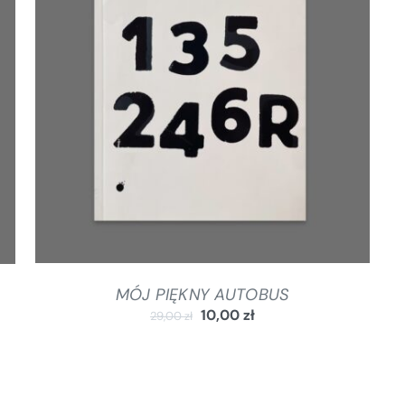
DODAJ DO KOSZYKA
/
SZCZEGÓŁY
MÓJ PIĘKNY AUTOBUS
10,00
zł
29,00
zł