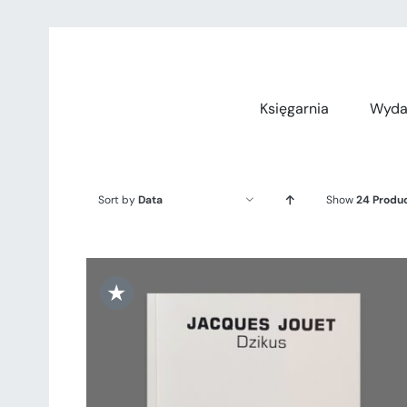
Przejdź
do
zawartości
Księgarnia
Wyda
Sort by
Data
Show
24 Produ
★