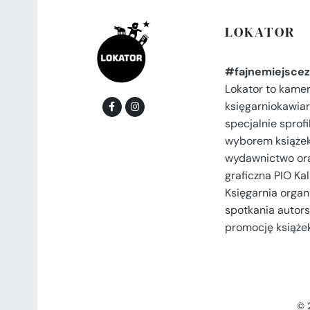
LOKATOR
#fajnemiejscez
Lokator to kame
księgarniokawiar
specjalnie spro
wyborem książek
wydawnictwo or
graficzna PIO Kal
Księgarnia organi
spotkania autors
promocję książek
© 