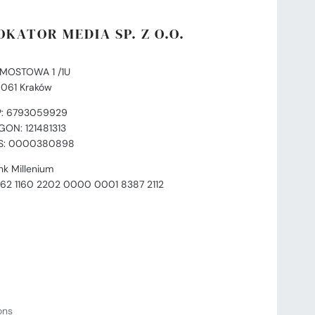
OKATOR MEDIA SP. Z O.O.
. MOSTOWA 1 /1U
-061 Kraków
P: 6793059929
GON: 121481313
S: 0000380898
nk Millenium
 62 1160 2202 0000 0001 8387 2112
ions