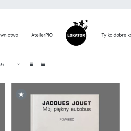
wnictwo
AtelierPIO
Tylko dobre ks
cts
★