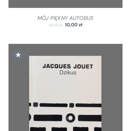
MÓJ PIĘKNY AUTOBUS
10,00
zł
29,00
zł
★
DODAJ DO KOSZYKA
/
SZCZEGÓŁY