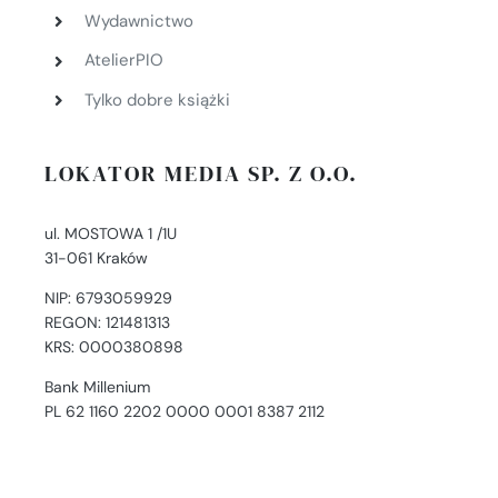
Wydawnictwo
AtelierPIO
Tylko dobre książki
LOKATOR MEDIA SP. Z O.O.
ul. MOSTOWA 1 /1U
31-061 Kraków
NIP: 6793059929
REGON: 121481313
KRS: 0000380898
Bank Millenium
PL 62 1160 2202 0000 0001 8387 2112