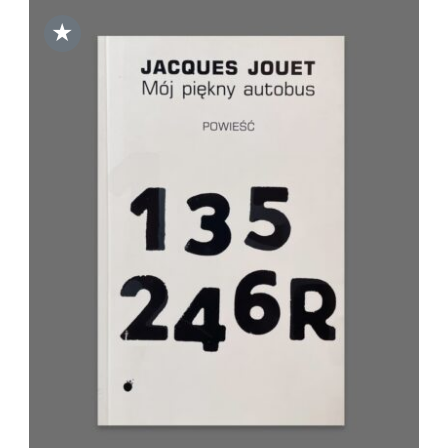
★
DODAJ DO KOSZYKA
/
SZCZEGÓŁY