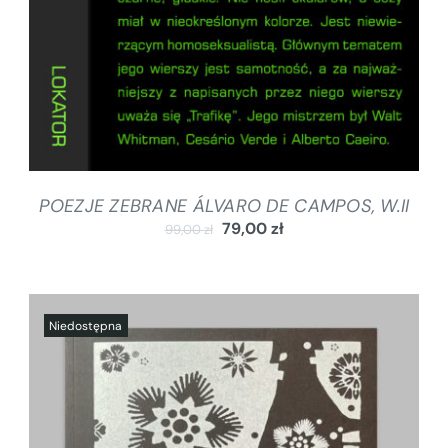
POEZJE ZEBRANE ÁLVARO DE CAMPOS, W.II
79,00
zł
99,00
zł