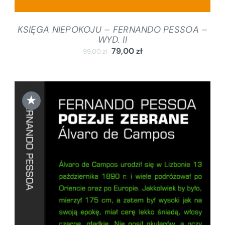
KSIĘGA NIEPOKOJU – FERNANDO PESSOA –
WYD. II
79,00
zł
99,00
zł
★
DODAJ DO KOSZYKA
/
SZCZEGÓŁY