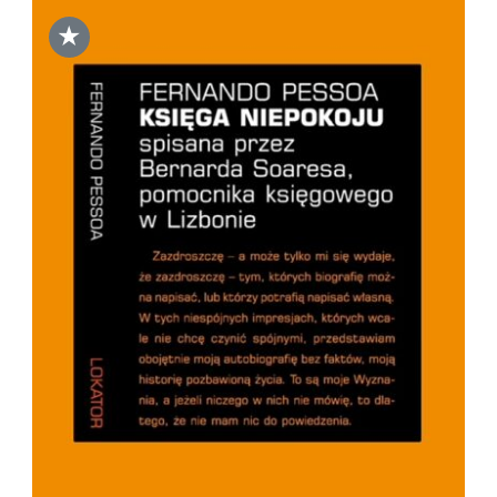
★
DODAJ DO KOSZYKA
/
SZCZEGÓŁY