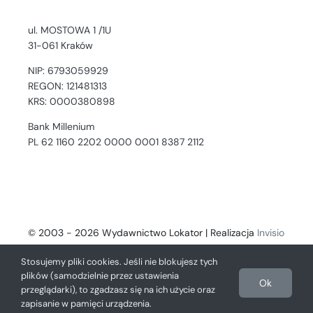
ul. MOSTOWA 1 /1U
31-061 Kraków
NIP: 6793059929
REGON: 121481313
KRS: 0000380898
Bank Millenium
PL 62 1160 2202 0000 0001 8387 2112
© 2003 - 2026 Wydawnictwo Lokator | Realizacja
Invisio
- Digital Solutions
Stosujemy pliki cookies. Jeśli nie blokujesz tych
plików (samodzielnie przez ustawienia
Ok
przeglądarki), to zgadzasz się na ich użycie oraz
zapisanie w pamięci urządzenia.