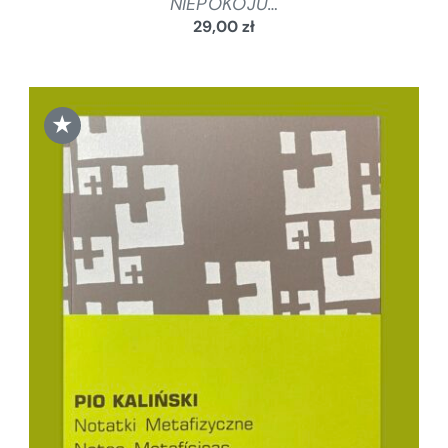
NIEPOKOJU…
29,00
zł
★
DODAJ DO KOSZYKA
/
SZCZEGÓŁY