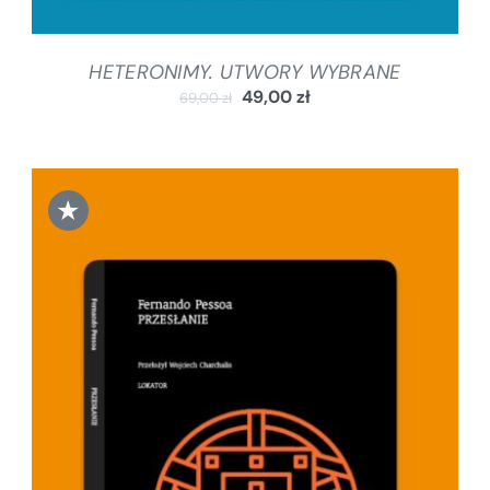
HETERONIMY. UTWORY WYBRANE
49,00
zł
69,00
zł
★
DODAJ DO KOSZYKA
/
SZCZEGÓŁY