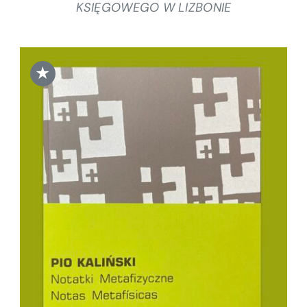
KSIĘGOWEGO W LIZBONIE
★
DODAJ DO KOSZYKA
/
SZCZEGÓŁY