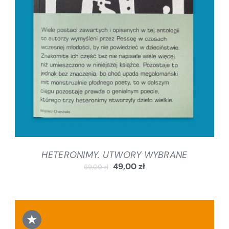
DODAJ DO KOSZYKA
/
SZCZEGÓŁY
HETERONIMY. UTWORY WYBRANE
49,00
zł
69,00
zł
★