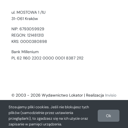
ul. MOSTOWA 1 /1U
31-061 Kraków
NIP: 6793059929
REGON: 121481313
KRS: 0000380898
Bank Millenium
PL 62 1160 2202 0000 0001 8387 2112
© 2003 - 2026 Wydawnictwo Lokator | Realizacja
Invisio
- Digital Solutions
Stosujemy pliki cookies. Jeśli nie blokujesz tych
plików (samodzielnie przez ustawienia
Ok
przeglądarki), to zgadzasz się na ich użycie oraz
zapisanie w pamięci urządzenia.