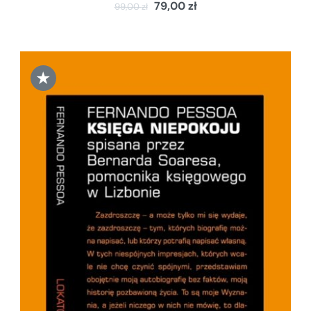
79,00
zł
99,00
zł
★
DODAJ DO KOSZYKA
/
SZCZEGÓŁY