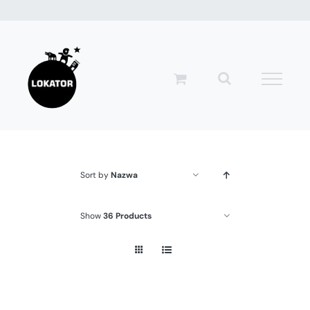
Przejdź
do
zawartości
Sort by
Nazwa
Show
36 Products