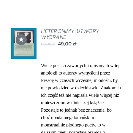
HETERONIMY. UTWORY
DODAJ
WYBRANE
★
DO
49,00
zł
69,00
zł
KOSZYKA
/
SZCZEGÓŁY
Wiele postaci zawartych i opisanych w tej
antologii to autorzy wymyśleni przez
Pessoę w czasach wczesnej młodości, by
nie powiedzieć w dzieciństwie. Znakomita
ich część też nie napisała wiele więcej niż
umieszczono w niniejszej książce.
Pozostaje to jednak bez znaczenia, bo
choć upada megalomański mit
monstrualnie płodnego poety, to w
dalszym
ciągu pozostaje prawda o