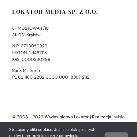
LOKATOR MEDIA SP. Z O.O.
ul. MOSTOWA 1 /1U
31-061 Kraków
NIP: 6793059929
REGON: 121481313
KRS: 0000380898
Bank Millenium
PL 62 1160 2202 0000 0001 8387 2112
© 2003 - 2026 Wydawnictwo Lokator | Realizacja
Invisio
- Digital Solutions
Stosujemy pliki cookies. Jeśli nie blokujesz tych
plików (samodzielnie przez ustawienia