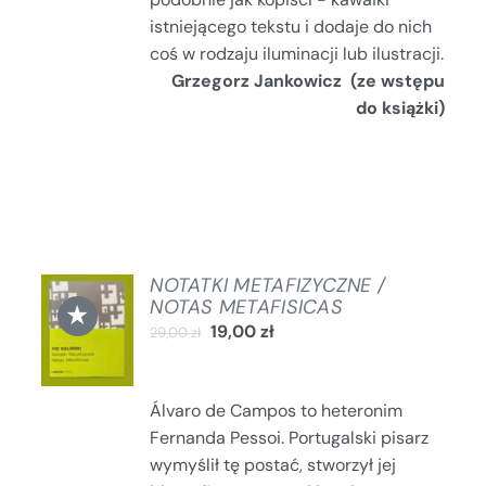
istniejącego tekstu i dodaje do nich
coś w rodzaju iluminacji lub ilustracji.
Grzegorz Jankowicz (ze wstępu
do książki)
NOTATKI METAFIZYCZNE /
DODAJ
NOTAS METAFISICAS
★
DO
19,00
zł
29,00
zł
KOSZYKA
/
SZCZEGÓŁY
Álvaro de Campos to heteronim
Fernanda Pessoi. Portugalski pisarz
wymyślił tę postać, stworzył jej