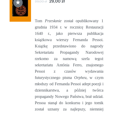
★
29,00
zł
39,00
zł
DO
KOSZYKA
/
SZCZEGÓŁY
Tom
Przesłanie
został opublikowany 1
grudnia 1934 r. w rocznicę Restauracji
1640 r., jako pierwsza publikacja
książkowa wierszy Fernanda Pessoi.
Książkę przedstawiono do nagrody
Sekretariatu Propagandy Narodowej
rzekomo za namową szefa tegoż
sekretariatu Antónia Ferro, znajomego
Pessoi z czasów wydawania
futurystycznego pisma
Orpheu
, w czym
młodszy od Fernanda Pessoi adept poezji i
dziennikarstwa, a później twórca
propagandy Nowego Państwa, brał udział.
Pessoa stanął do konkursu i jego tomik
został uznany za najlepszy, niemniej