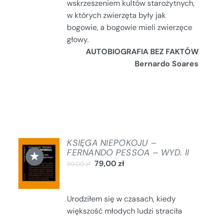
wskrzeszeniem kultów starożytnych,
w których zwierzęta były jak
bogowie, a bogowie mieli zwierzęce
głowy.
AUTOBIOGRAFIA BEZ FAKTÓW
Bernardo Soares
KSIĘGA NIEPOKOJU –
DODAJ
FERNANDO PESSOA – WYD. II
★
DO
79,00
zł
99,00
zł
KOSZYKA
/
SZCZEGÓŁY
Urodziłem się w czasach, kiedy
większość młodych ludzi straciła