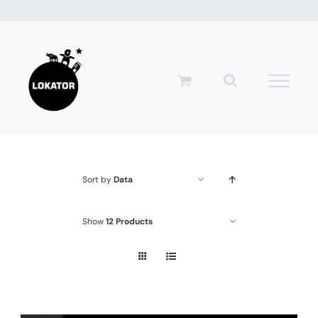
Przejdź
do
zawartości
Sort by
Data
Show
12 Products