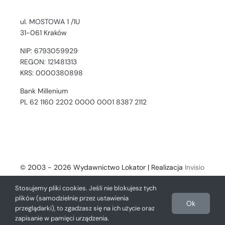
ul. MOSTOWA 1 /1U
31-061 Kraków
NIP: 6793059929
REGON: 121481313
KRS: 0000380898
Bank Millenium
PL 62 1160 2202 0000 0001 8387 2112
© 2003 - 2026 Wydawnictwo Lokator | Realizacja
Invisio
- Digital Solutions
Stosujemy pliki cookies. Jeśli nie blokujesz tych
plików (samodzielnie przez ustawienia
Ok
przeglądarki), to zgadzasz się na ich użycie oraz
zapisanie w pamięci urządzenia.