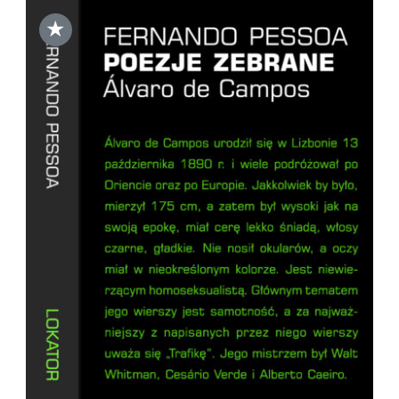
★
DODAJ DO KOSZYKA
/
SZCZEGÓŁY