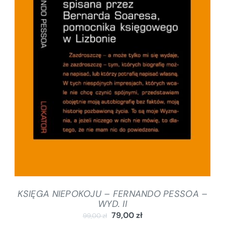
DODAJ DO KOSZYKA
/
SZCZEGÓŁY
KSIĘGA NIEPOKOJU – FERNANDO PESSOA –
WYD. II
79,00
zł
99,00
zł