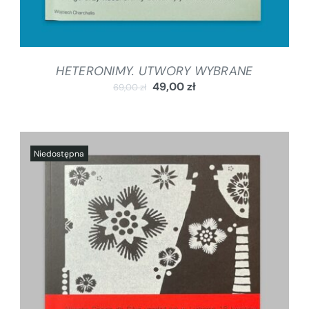
HETERONIMY. UTWORY WYBRANE
49,00
zł
69,00
zł
SZCZEGÓŁY