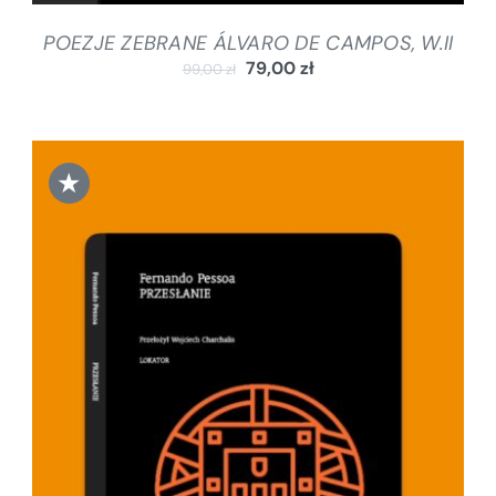
POEZJE ZEBRANE ÁLVARO DE CAMPOS, W.II
79,00
zł
99,00
zł
★
DODAJ DO KOSZYKA
/
SZCZEGÓŁY