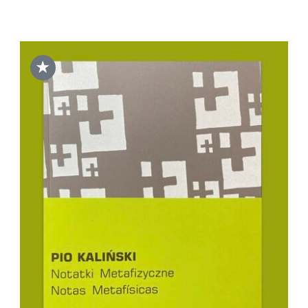
★
DODAJ DO KOSZYKA
/
SZCZEGÓŁY