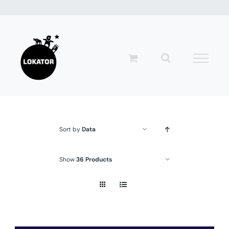
Przejdź
do
zawartości
Sort by
Data
Show
36 Products