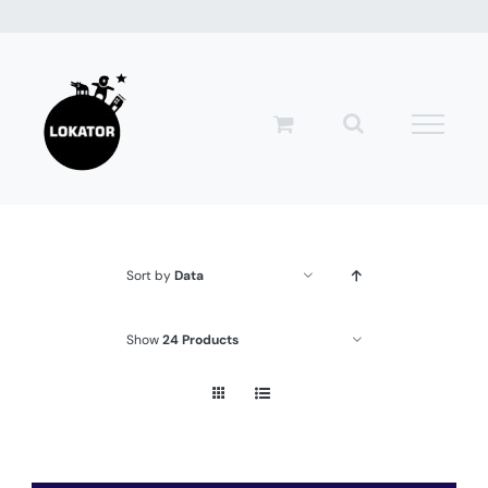
Przejdź
do
zawartości
Sort by
Data
Show
24 Products