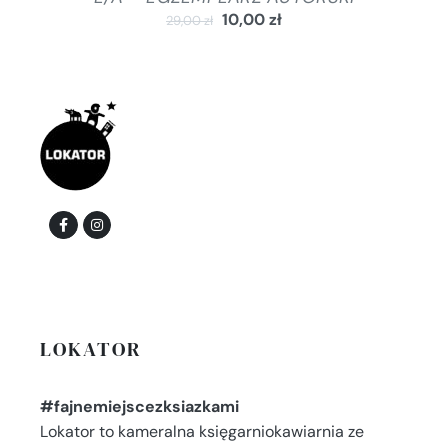
10,00
zł
29,00
zł
LOKATOR
#fajnemiejscezksiazkami
Lokator to kameralna księgarniokawiarnia ze