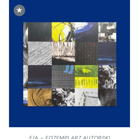
★
DODAJ DO KOSZYKA
/
SZCZEGÓŁY
E/A – EGZEMPLARZ AUTORSKI