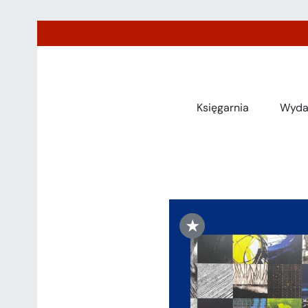
Przejdź
do
zawartości
Księgarnia
Wyda
★