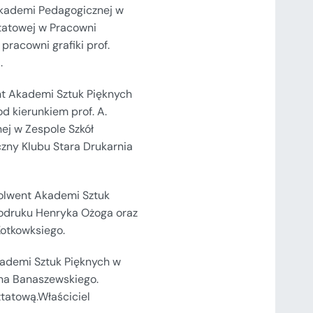
 Akademi Pedagogicznej w
ztatowej w Pracowni
pracowni grafiki prof.
.
nt Akademi Sztuk Pięknych
 kierunkiem prof. A.
ej w Zespole Szkół
czny Klubu Stara Drukarnia
solwent Akademi Sztuk
łodruku Henryka Ożoga oraz
Kotkowksiego.
kademi Sztuk Pięknych w
ana Banaszewskiego.
ztatową.Właściciel