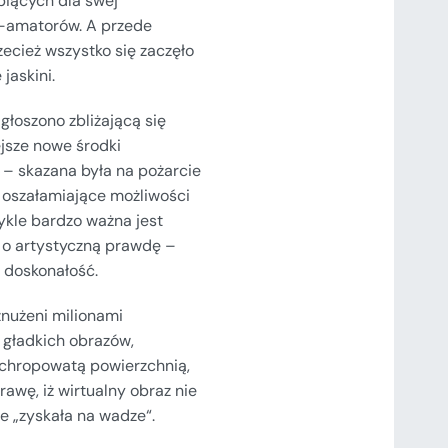
biących dla swej
w-amatorów. A przede
zecież wszystko się zaczęło
jaskini.
głoszono zbliżającą się
ejsze nowe środki
 – skazana była na pożarcie
 oszałamiające możliwości
ykle bardzo ważna jest
, o artystyczną prawdę –
l doskonałość.
 znużeni milionami
 gładkich obrazów,
a chropowatą powierzchnią,
awę, iż wirtualny obraz nie
ie „zyskała na wadze“.