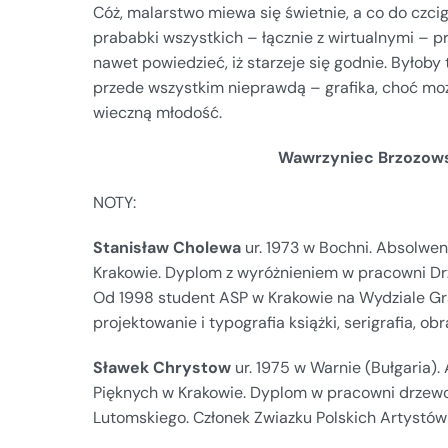
Cóż, malarstwo miewa się świetnie, a co do czcig
prababki wszystkich – łącznie z wirtualnymi – p
nawet powiedzieć, iż starzeje się godnie. Byłoby 
przede wszystkim nieprawdą – grafika, choć moż
wieczną młodość.
Wawrzyniec Brzozows
NOTY:
Stanisław Cholewa
ur. 1973 w Bochni. Absolwe
Krakowie. Dyplom z wyróżnieniem w pracowni Drz
Od 1998 student ASP w Krakowie na Wydziale Graf
projektowanie i typografia książki, serigrafia, o
Sławek Chrystow
ur. 1975 w Warnie (Bułgaria)
Pięknych w Krakowie. Dyplom w pracowni drzewo
Lutomskiego. Członek Zwiazku Polskich Artystów