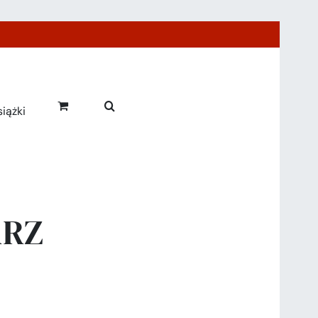
iążki
ARZ