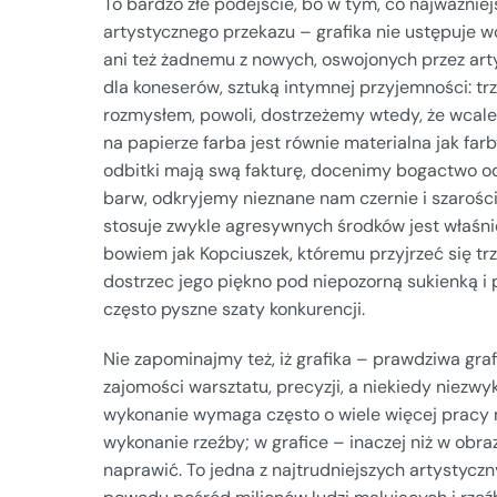
To bardzo złe podejście, bo w tym, co najważniejs
artystycznego przekazu – grafika nie ustępuje w
ani też żadnemu z nowych, oswojonych przez art
dla koneserów, sztuką intymnej przyjemności: t
rozmysłem, powoli, dostrzeżemy wtedy, że wcale n
na papierze farba jest równie materialna jak farb
odbitki mają swą fakturę, docenimy bogactwo o
barw, odkryjemy nieznane nam czernie i szarości.
stosuje zwykle agresywnych środków jest właśni
bowiem jak Kopciuszek, któremu przyjrzeć się trz
dostrzec jego piękno pod niepozorną sukienką i p
często pyszne szaty konkurencji.
Nie zapominajmy też, iż grafika – prawdziwa gr
zajomości warsztatu, precyzji, a niekiedy niezwykł
wykonanie wymaga często o wiele więcej pracy 
wykonanie rzeźby; w grafice – inaczej niż w obraz
naprawić. To jedna z najtrudniejszych artystyczn