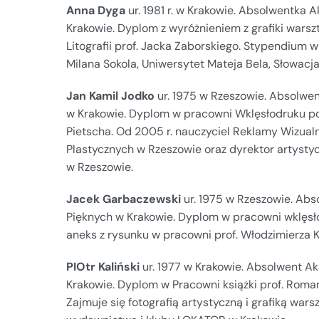
Anna Dyga
ur. 1981 r. w Krakowie. Absolwentka
Krakowie. Dyplom z wyróżnieniem z grafiki wars
Litografii prof. Jacka Zaborskiego. Stypendium w 
Milana Sokola, Uniwersytet Mateja Bela, Słowacja
Jan Kamil Jodko
ur. 1975 w Rzeszowie. Absolwe
w Krakowie. Dyplom w pracowni Wklęsłodruku pod
Pietscha. Od 2005 r. nauczyciel Reklamy Wizualn
Plastycznych w Rzeszowie oraz dyrektor artysty
w Rzeszowie.
Jacek Garbaczewski
ur. 1975 w Rzeszowie. Ab
Pięknych w Krakowie. Dyplom w pracowni wklęs
aneks z rysunku w pracowni prof. Włodzimierza 
PIOtr Kaliński
ur. 1977 w Krakowie. Absolwent A
Krakowie. Dyplom w Pracowni książki prof. Rom
Zajmuje się fotografią artystyczną i grafiką wars