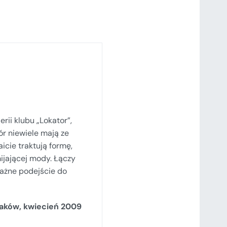
rii klubu „Lokator”,
r niewiele mają ze
aicie traktują formę,
mijającej mody. Łączy
ważne podejście do
aków, kwiecień 2009