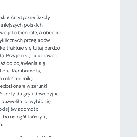
skie Artytyczne Szkoły
tniejszych polskich
wo jako biennale, a obecnie
 cyklicznych przeglądów
ę traktuje się tutaj bardzo
łą. Przyjęło się ją uznawać
 aż do pojawienia się
llota, Rembrandta,
 rolę; technikę
iedoskonałe wizerunki
 karty do gry i dewocyjne
 pozwoliło jej wybić się
rokiej świadomości
– bo na ogół tańszym,
h.