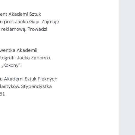
went Akademi Sztuk
 prof. Jacka Gaja. Zajmuje
i reklamową. Prowadzi
lwentka Akademii
ografii Jacka Zaborski.
c „Kokony”.
ka Akademi Sztuk Pięknych
Plastyków. Stypendystka
5).