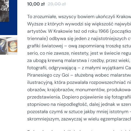
10,00
zł
29,00
zł
To zrozumiałe, wszyscy bowiem ukończyli Krakow
Wyższe z których wywodzi się większość najwybi
artystów. W Krakowie też od roku 1966 (początko
triennale) odbywa się jeden z najistotniejszych
grafiki światowej – ową zapomnianą troszkę sztuk
serio, co nie zawsze, niestety, jest w świecie regu
za ubogą krewną malarstwa i rzeźby, przez wieki,
fotografii, odgrywającą – z małymi wyjątkami Ca
Piranesiego czy Goi – służebną wobec malarstwa
ilustracyjną, która pozwalała rozpowszechniać n
obrazów, krajobrazów, monumentów, produkować
przedstawienia. Dopiero pojawienie się fotografii
stopniowo na niepodległość, dalej jednak w sze
pozostała czymś w sztuce jakby mniej istotnym 
skromniejszym, zazwyczaj w wielu egzemplarzac