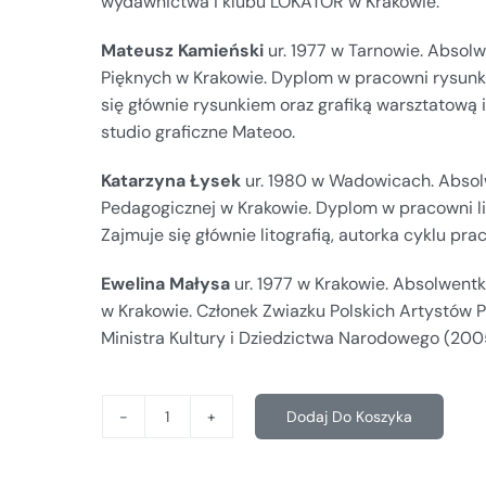
wydawnictwa i klubu LOKATOR w Krakowie.
Mateusz Kamieński
ur. 1977 w Tarnowie. Absol
Pięknych w Krakowie. Dyplom w pracowni rysunku
się głównie rysunkiem oraz grafiką warsztatową 
studio graficzne Mateoo.
Katarzyna Łysek
ur. 1980 w Wadowicach. Abso
Pedagogicznej w Krakowie. Dyplom w pracowni lit
Zajmuje się głównie litografią, autorka cyklu pra
Ewelina Małysa
ur. 1977 w Krakowie. Absolwent
w Krakowie. Członek Zwiazku Polskich Artystów 
Ministra Kultury i Dziedzictwa Narodowego (200
Dodaj Do Koszyka
ilość
E/A
-