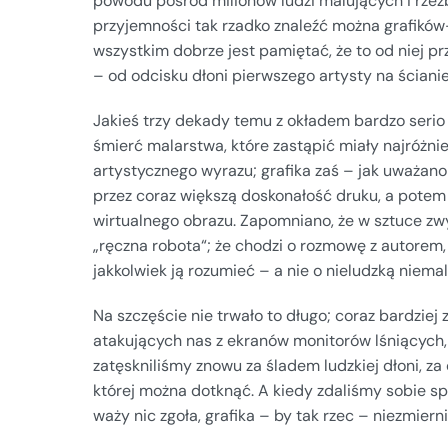
powodu pośród milionów ludzi malujących i rzeź
przyjemności tak rzadko znaleźć można grafikó
wszystkim dobrze jest pamiętać, że to od niej pr
– od odcisku dłoni pierwszego artysty na ścianie 
Jakieś trzy dekady temu z okładem bardzo serio 
śmierć malarstwa, które zastąpić miały najróżni
artystycznego wyrazu; grafika zaś – jak uważano
przez coraz większą doskonałość druku, a potem
wirtualnego obrazu. Zapomniano, że w sztuce zw
„ręczna robota“; że chodzi o rozmowę z autorem
jakkolwiek ją rozumieć – a nie o nieludzką niema
Na szczęście nie trwało to długo; coraz bardziej
atakujących nas z ekranów monitorów lśniących,
zatęskniliśmy znowu za śladem ludzkiej dłoni, z
której można dotknąć. A kiedy zdaliśmy sobie spr
waży nic zgoła, grafika – by tak rzec – niezmiern