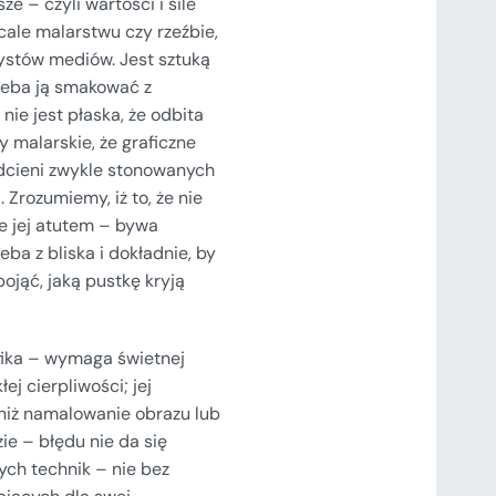
ze – czyli wartości i sile
cale malarstwu czy rzeźbie,
ystów mediów. Jest sztuką
rzeba ją smakować z
ie jest płaska, że odbita
y malarskie, że graficzne
dcieni zwykle stonowanych
 Zrozumiemy, iż to, że nie
e jej atutem – bywa
eba z bliska i dokładnie, by
ojąć, jaką pustkę kryją
afika – wymaga świetnej
ej cierpliwości; jej
niż namalowanie obrazu lub
ie – błędu nie da się
ych technik – nie bez