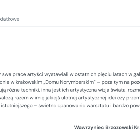
EGZEMPLARZ
AUTORSKI
odatkowe
swe prace artyści wystawiali w ostatnich pięciu latach w gale
cnie w krakowskim „Domu Norymberskim” – poza tym na pozó
ą różne techniki, inna jest ich artystyczna wizja świata, rozm
walczą razem w imię jakiejś ulotnej artystycznej idei czy prze
e istotniejszego – świetne opanowanie warsztatu i bardzo po
Wawrzyniec Brzozowski Kr