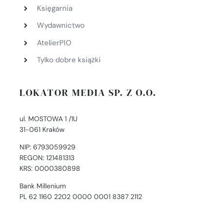
Księgarnia
Wydawnictwo
AtelierPIO
Tylko dobre książki
LOKATOR MEDIA SP. Z O.O.
ul. MOSTOWA 1 /1U
31-061 Kraków
NIP: 6793059929
REGON: 121481313
KRS: 0000380898
Bank Millenium
PL 62 1160 2202 0000 0001 8387 2112