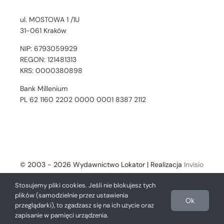
ul. MOSTOWA 1 /1U
31-061 Kraków
NIP: 6793059929
REGON: 121481313
KRS: 0000380898
Bank Millenium
PL 62 1160 2202 0000 0001 8387 2112
© 2003 - 2026 Wydawnictwo Lokator | Realizacja
Invisio
- Digital Solutions
Stosujemy pliki cookies. Jeśli nie blokujesz tych
plików (samodzielnie przez ustawienia
Ok
przeglądarki), to zgadzasz się na ich użycie oraz
zapisanie w pamięci urządzenia.