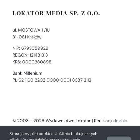
LOKATOR MEDIA SP. Z O.O.
ul. MOSTOWA 1 /1U
31-061 Kraków
NIP: 6793059929
REGON: 121481313
KRS: 0000380898
Bank Millenium
PL 62 1160 2202 0000 0001 8387 2112
© 2003 - 2026 Wydawnictwo Lokator | Realizacja
Invisio
- Digital Solutions
Stosujemy pliki cookies. Jeśli nie blokujesz tych
plików (samodzielnie przez ustawienia