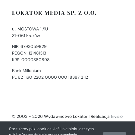
LOKATOR MEDIA SP. Z O.O.
ul. MOSTOWA 1 /1U
31-061 Kraków
NIP: 6793059929
REGON: 121481313
KRS: 0000380898
Bank Millenium
PL 62 1160 2202 0000 0001 8387 2112
© 2003 - 2026 Wydawnictwo Lokator | Realizacja
Invisio
- Digital Solutions
Stosujemy pliki cookies. Jeśli nie blokujesz tych
plików (samodzielnie przez ustawienia