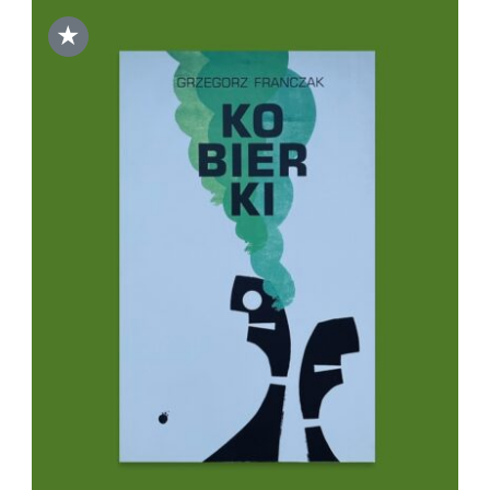
★
DODAJ DO KOSZYKA
/
SZCZEGÓŁY