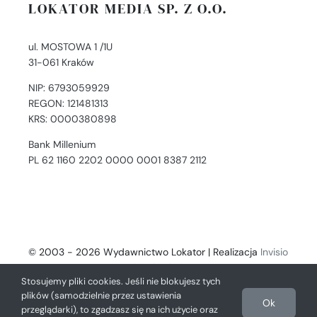
LOKATOR MEDIA SP. Z O.O.
ul. MOSTOWA 1 /1U
31-061 Kraków
NIP: 6793059929
REGON: 121481313
KRS: 0000380898
Bank Millenium
PL 62 1160 2202 0000 0001 8387 2112
© 2003 - 2026 Wydawnictwo Lokator | Realizacja
Invisio
- Digital Solutions
Stosujemy pliki cookies. Jeśli nie blokujesz tych
plików (samodzielnie przez ustawienia
Ok
przeglądarki), to zgadzasz się na ich użycie oraz