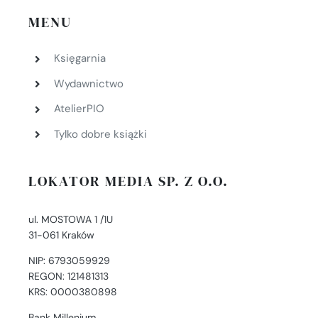
MENU
Księgarnia
Wydawnictwo
AtelierPIO
Tylko dobre książki
LOKATOR MEDIA SP. Z O.O.
ul. MOSTOWA 1 /1U
31-061 Kraków
NIP: 6793059929
REGON: 121481313
KRS: 0000380898
Bank Millenium