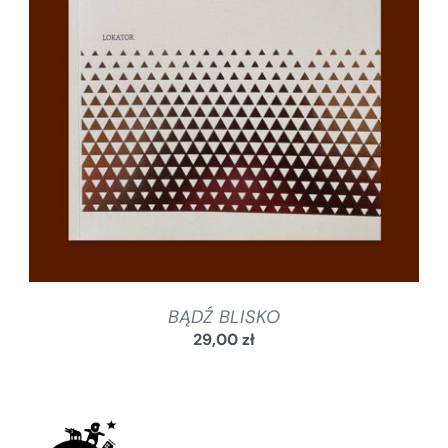
SZCZEGÓŁY
BĄDŹ BLISKO
29,00
zł