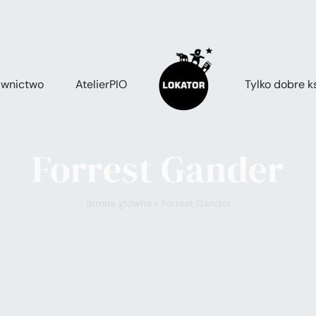
wnictwo
AtelierPIO
Tylko dobre ks
Forrest Gander
Strona główna
»
Forrest Gander