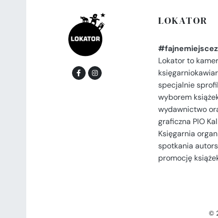
LOKATOR
#fajnemiejscez
Lokator to kame
księgarniokawiar
specjalnie spro
wyborem książek
wydawnictwo or
graficzna PIO Kal
Księgarnia organi
spotkania autors
promocję książek
© 