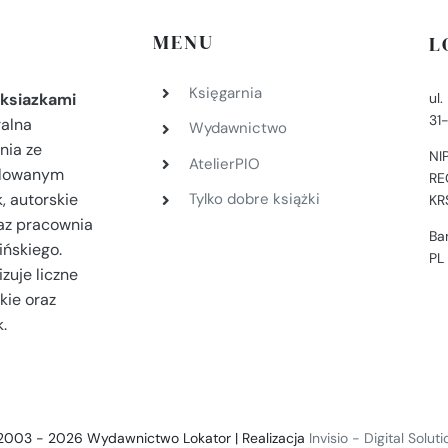
MENU
L
Księgarnia
ul
ksiazkami
31
ralna
Wydawnictwo
nia ze
NI
AtelierPIO
filowanym
RE
, autorskie
Tylko dobre książki
KR
az pracownia
Ba
ińskiego.
PL
zuje liczne
kie oraz
.
2003 - 2026 Wydawnictwo Lokator | Realizacja
Invisio - Digital Solut