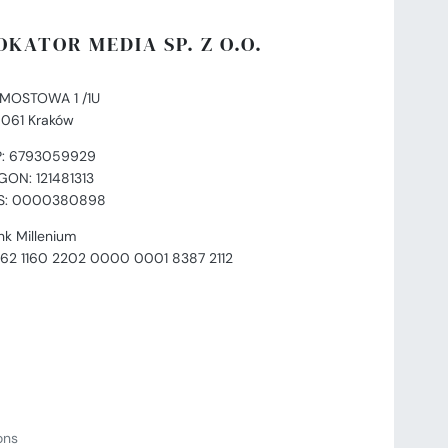
OKATOR MEDIA SP. Z O.O.
. MOSTOWA 1 /1U
-061 Kraków
P: 6793059929
GON: 121481313
S: 0000380898
nk Millenium
 62 1160 2202 0000 0001 8387 2112
ions