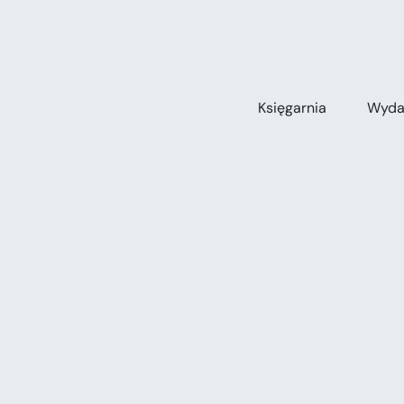
Przejdź
do
zawartości
Księgarnia
Wyda