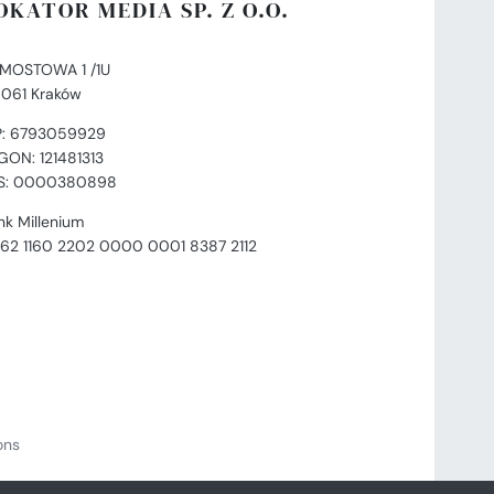
OKATOR MEDIA SP. Z O.O.
. MOSTOWA 1 /1U
-061 Kraków
P: 6793059929
GON: 121481313
S: 0000380898
nk Millenium
 62 1160 2202 0000 0001 8387 2112
ions