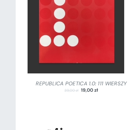
DODAJ DO KOSZYKA
/
SZCZEGÓŁY
REPUBLICA POETICA 1.0: 111 WIERSZY
19,00
zł
39,00
zł