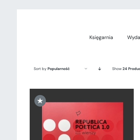
Przejdź
do
zawartości
Księgarnia
Wyda
Sort by
Popularność
Show
24 Produ
★