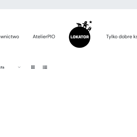
wnictwo
AtelierPIO
Tylko dobre ks
cts