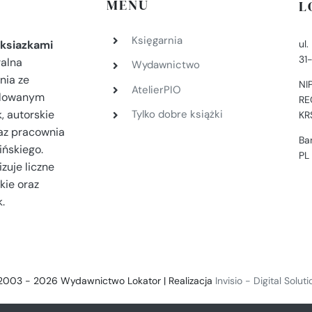
MENU
L
Księgarnia
ul
ksiazkami
31
ralna
Wydawnictwo
nia ze
NI
AtelierPIO
filowanym
RE
, autorskie
Tylko dobre książki
KR
az pracownia
Ba
ińskiego.
PL
zuje liczne
kie oraz
.
2003 - 2026 Wydawnictwo Lokator | Realizacja
Invisio - Digital Solut