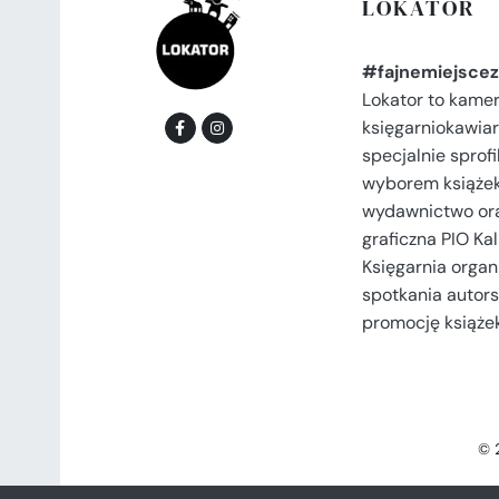
LOKATOR
#fajnemiejscez
Lokator to kame
księgarniokawiar
specjalnie spro
wyborem książek
wydawnictwo or
graficzna PIO Kal
Księgarnia organi
spotkania autors
promocję książek
© 