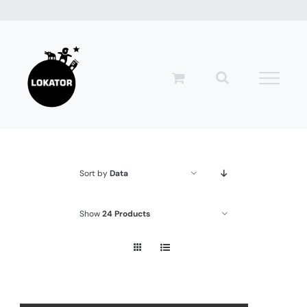
Przejdź
do
zawartości
Sort by
Data
Show
24 Products