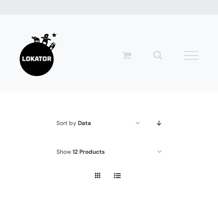
Przejdź
do
zawartości
Sort by
Data
Show
12 Products