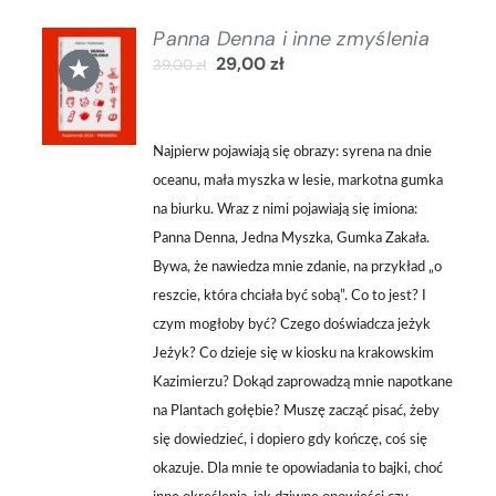
Panna Denna i inne zmyślenia
DODAJ
★
29,00
zł
39,00
zł
DO
KOSZYKA
/
SZCZEGÓŁY
Najpierw pojawiają się obrazy: syrena na dnie
oceanu, mała myszka w lesie, markotna gumka
na biurku. Wraz z nimi pojawiają się imiona:
Panna Denna, Jedna Myszka, Gumka Zakała.
Bywa, że nawiedza mnie zdanie, na przykład „o
reszcie, która chciała być sobą”. Co to jest? I
czym mogłoby być? Czego doświadcza jeżyk
Jeżyk? Co dzieje się w kiosku na krakowskim
Kazimierzu? Dokąd zaprowadzą mnie napotkane
na Plantach gołębie? Muszę zacząć pisać, żeby
się dowiedzieć, i dopiero gdy kończę, coś się
okazuje. Dla mnie te opowiadania to bajki, choć