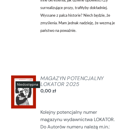
inne określenia, jak dziwne opowieści czy
surrealizujące prozy, trafiłyby dokładniej.
Wyssane z palca historie? Niech będzie, że
zmyślenia. Mam jednak nadzieję, że wezmą je
państwo na poważnie.
MAGAZYN POTENCJALNY
LOKATOR 2025
0,00
zł
SZCZEGÓŁY
Kolejny potencjalny numer
magazynu wydawnictwa LOKATOR.
Do Autorów numeru należą m.in.: