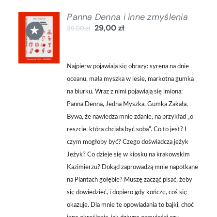
Panna Denna i inne zmyślenia
DODAJ
★
29,00
zł
39,00
zł
DO
KOSZYKA
/
SZCZEGÓŁY
Najpierw pojawiają się obrazy: syrena na dnie
oceanu, mała myszka w lesie, markotna gumka
na biurku. Wraz z nimi pojawiają się imiona:
Panna Denna, Jedna Myszka, Gumka Zakała.
Bywa, że nawiedza mnie zdanie, na przykład „o
reszcie, która chciała być sobą”. Co to jest? I
czym mogłoby być? Czego doświadcza jeżyk
Jeżyk? Co dzieje się w kiosku na krakowskim
Kazimierzu? Dokąd zaprowadzą mnie napotkane
na Plantach gołębie? Muszę zacząć pisać, żeby
się dowiedzieć, i dopiero gdy kończę, coś się
okazuje. Dla mnie te opowiadania to bajki, choć