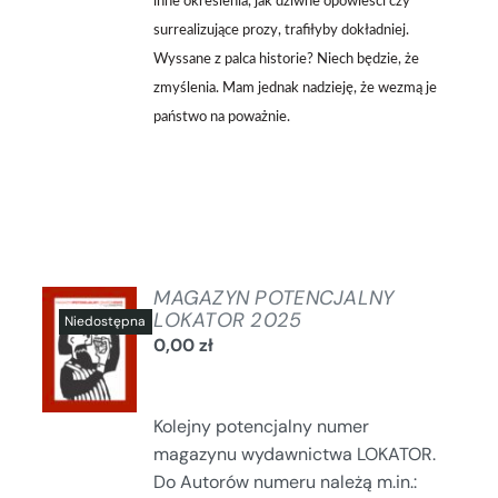
inne określenia, jak dziwne opowieści czy
surrealizujące prozy, trafiłyby dokładniej.
Wyssane z palca historie? Niech będzie, że
zmyślenia. Mam jednak nadzieję, że wezmą je
państwo na poważnie.
MAGAZYN POTENCJALNY
LOKATOR 2025
0,00
zł
SZCZEGÓŁY
Kolejny potencjalny numer
magazynu wydawnictwa LOKATOR.
Do Autorów numeru należą m.in.: