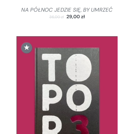
NA PÓŁNOC JEDZIE SIĘ, BY UMRZEĆ
29,00
zł
36,00
zł
★
DODAJ DO KOSZYKA
/
SZCZEGÓŁY