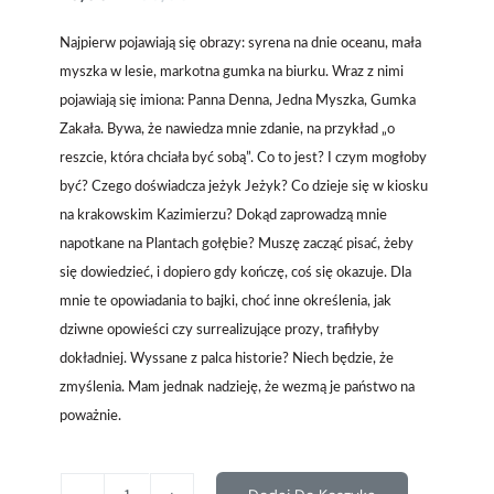
Najpierw pojawiają się obrazy: syrena na dnie oceanu, mała
myszka w lesie, markotna gumka na biurku. Wraz z nimi
pojawiają się imiona: Panna Denna, Jedna Myszka, Gumka
Zakała. Bywa, że nawiedza mnie zdanie, na przykład „o
reszcie, która chciała być sobą”. Co to jest? I czym mogłoby
być? Czego doświadcza jeżyk Jeżyk? Co dzieje się w kiosku
na krakowskim Kazimierzu? Dokąd zaprowadzą mnie
napotkane na Plantach gołębie? Muszę zacząć pisać, żeby
się dowiedzieć, i dopiero gdy kończę, coś się okazuje. Dla
mnie te opowiadania to bajki, choć inne określenia, jak
dziwne opowieści czy surrealizujące prozy, trafiłyby
dokładniej. Wyssane z palca historie? Niech będzie, że
zmyślenia. Mam jednak nadzieję, że wezmą je państwo na
poważnie.