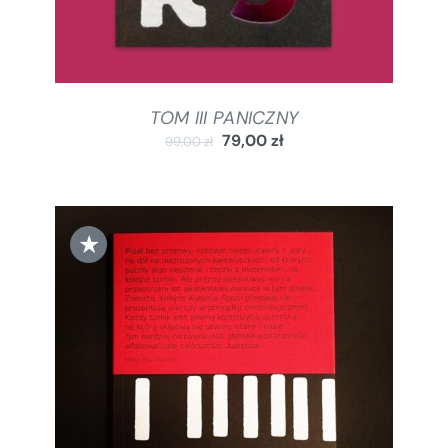
TOM III PANICZNY
79,00
zł
99,00
zł
★
DODAJ DO KOSZYKA
/
SZCZEGÓŁY