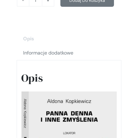
Dodaj Do Koszyka
ilość
Panna
Denna
i
inne
Opis
zmyślenia
Informacje dodatkowe
Opis