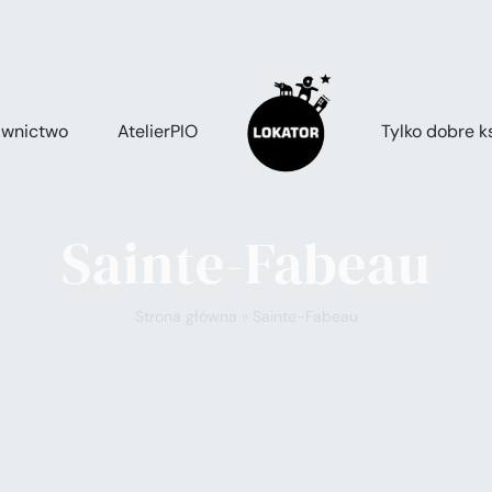
wnictwo
AtelierPIO
Tylko dobre ks
Sainte-Fabeau
Strona główna
»
Sainte-Fabeau