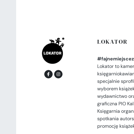
LOKATOR
#fajnemiejscez
Lokator to kame
księgarniokawiar
specjalnie spro
wyborem książek
wydawnictwo or
graficzna PIO Kal
Księgarnia organi
spotkania autors
promocję książek