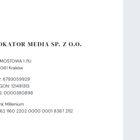
OKATOR MEDIA SP. Z O.O.
. MOSTOWA 1 /1U
-061 Kraków
P: 6793059929
GON: 121481313
S: 0000380898
nk Millenium
 62 1160 2202 0000 0001 8387 2112