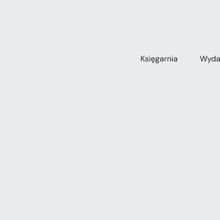
Przejdź
do
zawartości
Księgarnia
Wyda