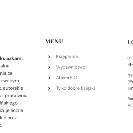
MENU
L
Księgarnia
ul
ksiazkami
31
ralna
Wydawnictwo
nia ze
NI
AtelierPIO
filowanym
RE
, autorskie
Tylko dobre książki
KR
az pracownia
Ba
ińskiego.
PL
zuje liczne
kie oraz
.