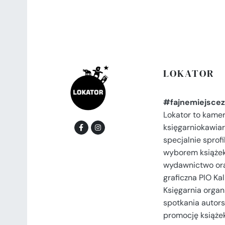
LOKATOR
#fajnemiejscez
Lokator to kame
księgarniokawiar
specjalnie spro
wyborem książek
wydawnictwo or
graficzna PIO Kal
Księgarnia organi
spotkania autors
promocję książek