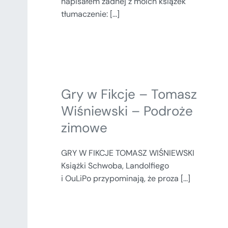
napisałem żadnej z moich książek"
tłumaczenie: [...]
Gry w Fikcje – Tomasz
Wiśniewski – Podroże
zimowe
GRY W FIKCJE TOMASZ WIŚNIEWSKI
Książki Schwoba, Landolfiego
i OuLiPo przypominają, że proza [...]