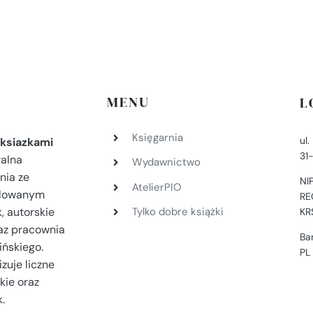
MENU
L
Księgarnia
ul
ksiazkami
31
ralna
Wydawnictwo
nia ze
NI
AtelierPIO
filowanym
RE
, autorskie
Tylko dobre książki
KR
az pracownia
Ba
ińskiego.
PL
zuje liczne
kie oraz
.