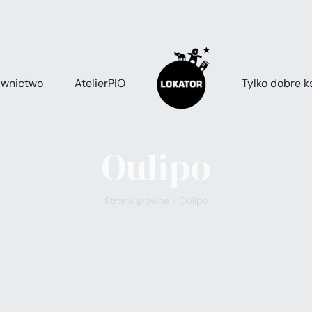
wnictwo
AtelierPIO
Tylko dobre ks
Oulipo
Strona główna
»
Oulipo