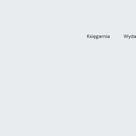
Przejdź
do
zawartości
Księgarnia
Wyda