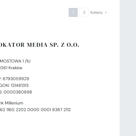
1
2
Kolejny
OKATOR MEDIA SP. Z O.O.
. MOSTOWA 1 /1U
-061 Kraków
P: 6793059929
GON: 121481313
S: 0000380898
nk Millenium
 62 1160 2202 0000 0001 8387 2112