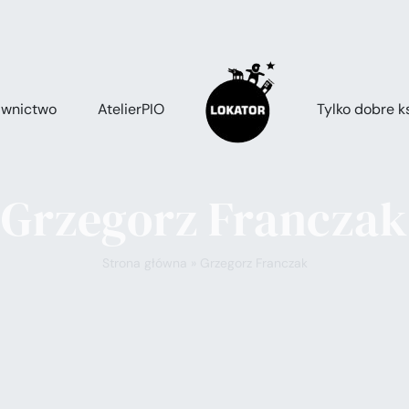
wnictwo
AtelierPIO
Tylko dobre ks
Grzegorz Franczak
Strona główna
»
Grzegorz Franczak