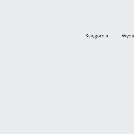
Przejdź
do
zawartości
Księgarnia
Wyda