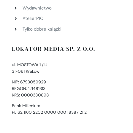
Wydawnictwo
AtelierPIO
Tylko dobre książki
LOKATOR MEDIA SP. Z O.O.
ul. MOSTOWA 1 /1U
31-061 Kraków
NIP: 6793059929
REGON: 121481313
KRS: 0000380898
Bank Millenium
PL 62 1160 2202 0000 0001 8387 2112