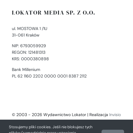
LOKATOR MEDIA SP. Z O.O.
ul. MOSTOWA 1 /1U
31-061 Kraków
NIP: 6793059929
REGON: 121481313
KRS: 0000380898
Bank Millenium
PL 62 1160 2202 0000 0001 8387 2112
© 2003 - 2026 Wydawnictwo Lokator | Realizacja
Invisio
- Digital Solutions
Stosujemy pliki cookies. Jeśli nie blokujesz tych
plików (samodzielnie przez ustawienia