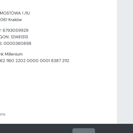
. MOSTOWA 1 /1U
-061 Kraków
P: 6793059929
GON: 121481313
S: 0000380898
nk Millenium
 62 1160 2202 0000 0001 8387 2112
ions