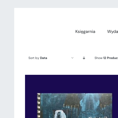
Przejdź
do
zawartości
Księgarnia
Wyda
Sort by
Data
Show
12 Produc