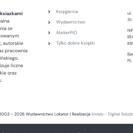
Księgarnia
ul
ksiazkami
31
ralna
Wydawnictwo
nia ze
NI
AtelierPIO
filowanym
RE
, autorskie
Tylko dobre książki
KR
az pracownia
Ba
ińskiego.
PL
zuje liczne
kie oraz
.
2003 - 2026 Wydawnictwo Lokator | Realizacja
Invisio - Digital Solut