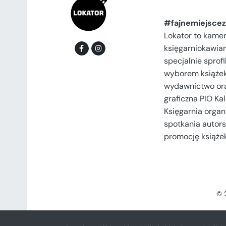
#fajnemiejscez
Lokator to kame
księgarniokawiar
specjalnie spro
wyborem książek
wydawnictwo or
graficzna PIO Kal
Księgarnia organi
spotkania autors
promocję książek
© 