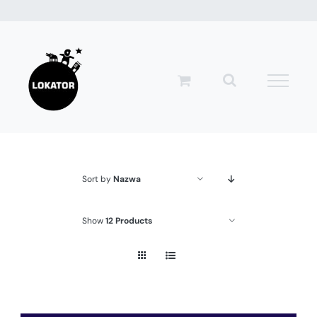
Przejdź
do
zawartości
Sort by
Nazwa
Show
12 Products