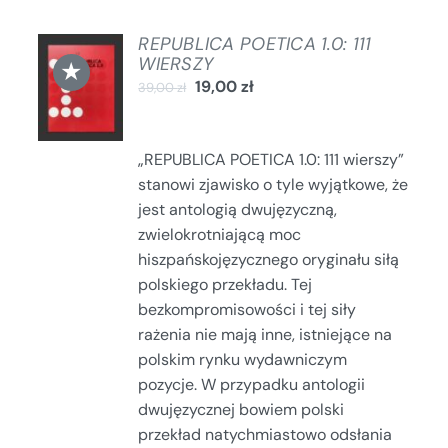
REPUBLICA POETICA 1.0: 111
DODAJ
WIERSZY
★
DO
19,00
zł
39,00
zł
KOSZYKA
/
SZCZEGÓŁY
„REPUBLICA POETICA 1.0: 111 wierszy”
stanowi zjawisko o tyle wyjątkowe, że
jest antologią dwujęzyczną,
zwielokrotniającą moc
hiszpańskojęzycznego oryginału siłą
polskiego przekładu. Tej
bezkompromisowości i tej siły
rażenia nie mają inne, istniejące na
polskim rynku wydawniczym
pozycje. W przypadku antologii
dwujęzycznej bowiem polski
przekład natychmiastowo odsłania