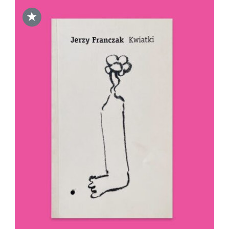
★
DODAJ DO KOSZYKA
/
SZCZEGÓŁY