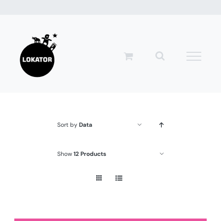
Przejdź
do
zawartości
Sort by
Data
Show
12 Products