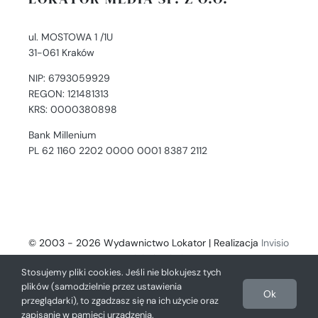
ul. MOSTOWA 1 /1U
31-061 Kraków
NIP: 6793059929
REGON: 121481313
KRS: 0000380898
Bank Millenium
PL 62 1160 2202 0000 0001 8387 2112
© 2003 - 2026 Wydawnictwo Lokator | Realizacja
Invisio
- Digital Solutions
Stosujemy pliki cookies. Jeśli nie blokujesz tych
plików (samodzielnie przez ustawienia
Ok
przeglądarki), to zgadzasz się na ich użycie oraz
zapisanie w pamięci urządzenia.