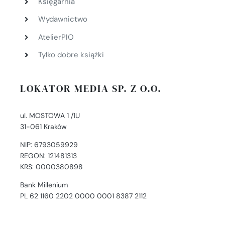
Księgarnia
Wydawnictwo
AtelierPIO
Tylko dobre książki
LOKATOR MEDIA SP. Z O.O.
ul. MOSTOWA 1 /1U
31-061 Kraków
NIP: 6793059929
REGON: 121481313
KRS: 0000380898
Bank Millenium
PL 62 1160 2202 0000 0001 8387 2112