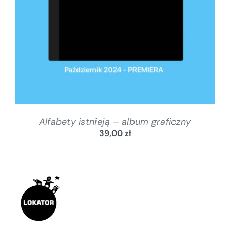
Alfabety istnieją – album graficzny
39,00
zł