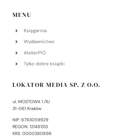
MENU
Księgarnia
Wydawnictwo
AtelierPIO
Tylko dobre książki
LOKATOR MEDIA SP. Z O.O.
ul. MOSTOWA 1 /1U
31-061 Kraków
NIP: 6793059929
REGON: 121481313
KRS: 0000380898