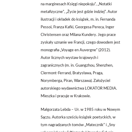
na marginesach Księgi niepokoju”, „Notatki
metafizyczne”, „Życie jest gdzie indziej”. Autor
ilustracji i okładek do książek, m. in. Fernanda
Pessoi, Franza Kafki, Georgesa Pereca, Inger
Christensen oraz Milana Kundery. Jego prace
zyskały uznanie we Francji, czego dowodem jest
monografia „Voyage en Auvergne” (2012).
Autor licznych wystaw krajowych
i
zagranicznych (m. in. Guangzhou, Shenzhen,
Clermont-Ferrand, Bratysława, Praga,
Norymberga, Piran, Warszawa). Założyciel
autorskiego wydawnictwa LOKATOR MEDIA.
Mieszka
i pracuje w Krakowie.
Małgorzata Lebda – Ur. w 1985 roku w Nowym
Sączu. Autorka sześciu książek poetyckich, w
tym nagradzanych tomów „Matecznik” i „Sny