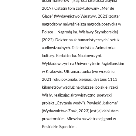
uckermärkerów” (Nagroda Literacka Gdynia
2019). Ostatni tom zatytułowany „Mer de
Glace” (Wydawnictwo Warstwy, 2021) został
nagrodzony najważniejszą nagrodą poetycką w
Polsce – Nagrodą im. Wisławy Szymborskiej
(2022). Doktor nauk humanistycznych i sztuk
audiowizualnych. Felietonistka. Animatorka
kultury. Redaktorka. Naukowczyni.
Wykładowczyni na Uniwersytecie Jagiellońskim
w Krakowie. Ultramaratonka (we wrześniu
2021 roku pokonała, biegnąc, dystans 1113
kilometrów wzdłuż najdłuższej polskiej rzeki
Wisły, realizując aktywistyczno-poetycki
projekt „Czytanie wody”). Powieść „Łakome”
(Wydawnictwo Znak, 2023) jest jej debiutem
prozatorskim. Mieszka na wietrznej grani w
Beskidzie Sądeckim.