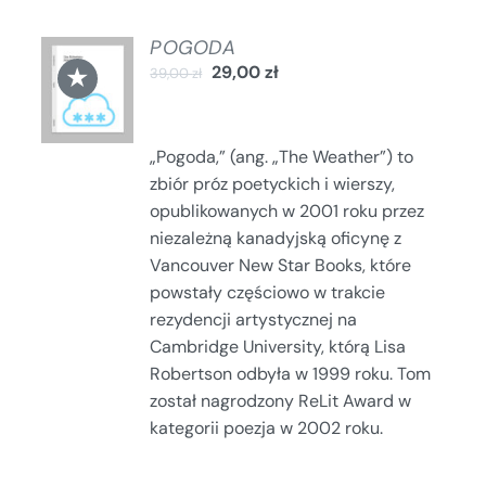
POGODA
DODAJ
★
29,00
zł
DO
39,00
zł
KOSZYKA
/
SZCZEGÓŁY
„Pogoda,” (ang. „The Weather”) to
zbiór próz poetyckich i wierszy,
opublikowanych w 2001 roku przez
niezależną kanadyjską oficynę z
Vancouver New Star Books, które
powstały częściowo w trakcie
rezydencji artystycznej na
Cambridge University, którą Lisa
Robertson odbyła w 1999 roku. Tom
został nagrodzony ReLit Award w
kategorii poezja w 2002 roku.