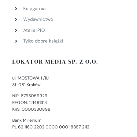
Księgarnia
Wydawnictwo
AtelierPIO
Tylko dobre książki
LOKATOR MEDIA SP. Z O.O.
ul. MOSTOWA 1 /1U
31-061 Kraków
NIP: 6793059929
REGON: 121481313
KRS: 0000380898
Bank Millenium
PL 62 1160 2202 0000 0001 8387 2112