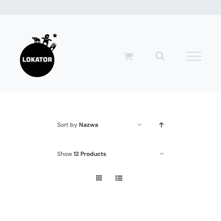
Przejdź
do
zawartości
Sort by
Nazwa
Show
12 Products