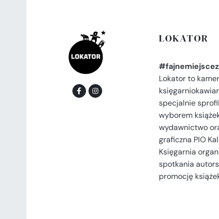
LOKATOR
#fajnemiejscez
Lokator to kame
księgarniokawiar
specjalnie spro
wyborem książek
wydawnictwo or
graficzna PIO Kal
Księgarnia organi
spotkania autors
promocję książek