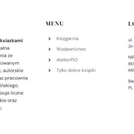
MENU
L
Księgarnia
ul
ksiazkami
31
ralna
Wydawnictwo
nia ze
NI
AtelierPIO
filowanym
RE
, autorskie
Tylko dobre książki
KR
az pracownia
Ba
ińskiego.
PL
zuje liczne
kie oraz
.