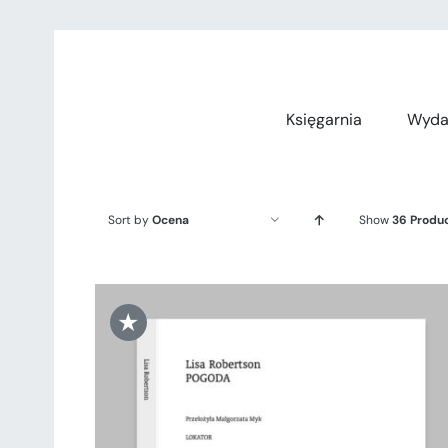
Przejdź
do
zawartości
Księgarnia
Wyda
Sort by
Ocena
Show
36 Produ
★