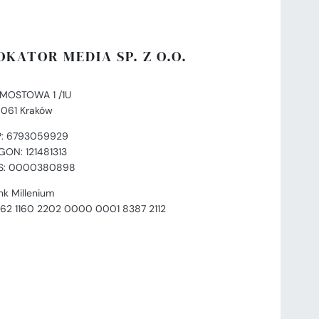
OKATOR MEDIA SP. Z O.O.
. MOSTOWA 1 /1U
-061 Kraków
P: 6793059929
GON: 121481313
S: 0000380898
nk Millenium
 62 1160 2202 0000 0001 8387 2112