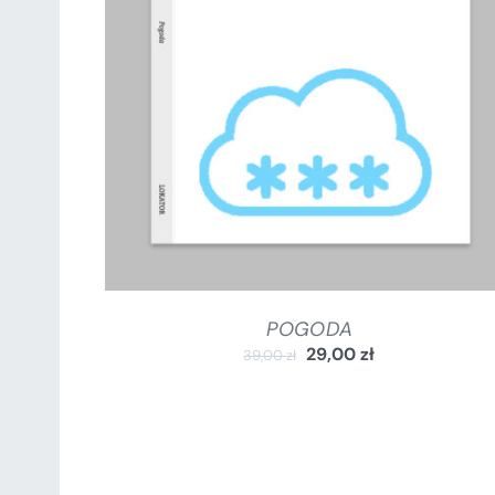
DODAJ DO KOSZYKA
/
SZCZEGÓŁY
POGODA
29,00
zł
39,00
zł