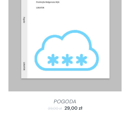
DODAJ DO KOSZYKA
/
SZCZEGÓŁY
POGODA
29,00
zł
39,00
zł