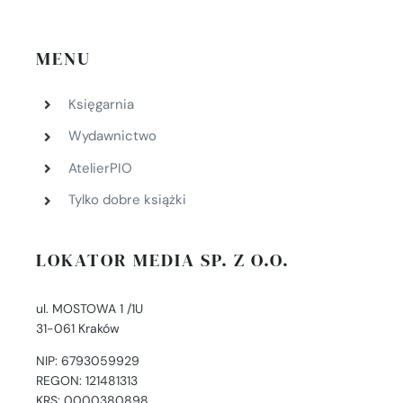
MENU
Księgarnia
Wydawnictwo
AtelierPIO
Tylko dobre książki
LOKATOR MEDIA SP. Z O.O.
ul. MOSTOWA 1 /1U
31-061 Kraków
NIP: 6793059929
REGON: 121481313
KRS: 0000380898