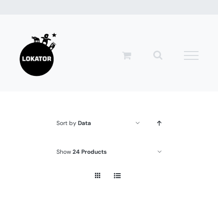
Przejdź
do
zawartości
Sort by
Data
Show
24 Products