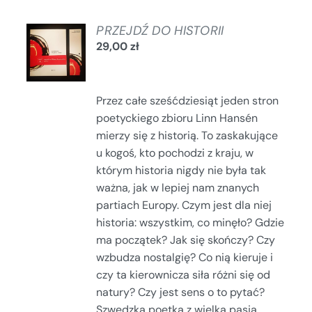
DODAJ
PRZEJDŹ DO HISTORII
DO
29,00
zł
KOSZYKA
/
SZCZEGÓŁY
Przez całe sześćdziesiąt jeden stron
poetyckiego zbioru Linn Hansén
mierzy się z historią. To zaskakujące
u kogoś, kto pochodzi z kraju, w
którym historia nigdy nie była tak
ważna, jak w lepiej nam znanych
partiach Europy. Czym jest dla niej
historia: wszystkim, co minęło? Gdzie
ma początek? Jak się skończy? Czy
wzbudza nostalgię? Co nią kieruje i
czy ta kierownicza siła różni się od
natury? Czy jest sens o to pytać?
Szwedzka poetka z wielką pasją,