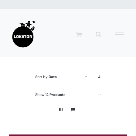
Przejdź
do
zawartości
Sort by
Data
Show
12 Products