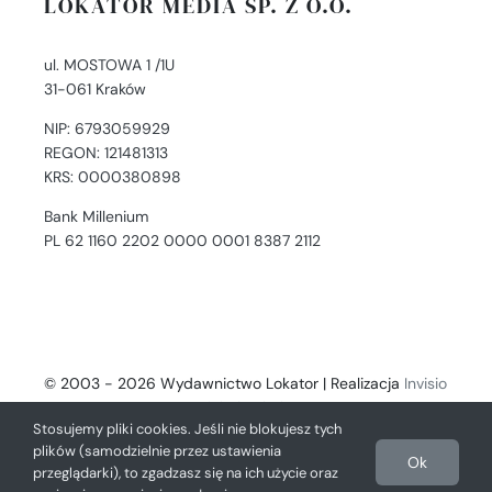
LOKATOR MEDIA SP. Z O.O.
ul. MOSTOWA 1 /1U
31-061 Kraków
NIP: 6793059929
REGON: 121481313
KRS: 0000380898
Bank Millenium
PL 62 1160 2202 0000 0001 8387 2112
© 2003 - 2026 Wydawnictwo Lokator | Realizacja
Invisio
- Digital Solutions
Stosujemy pliki cookies. Jeśli nie blokujesz tych
plików (samodzielnie przez ustawienia
Ok
przeglądarki), to zgadzasz się na ich użycie oraz