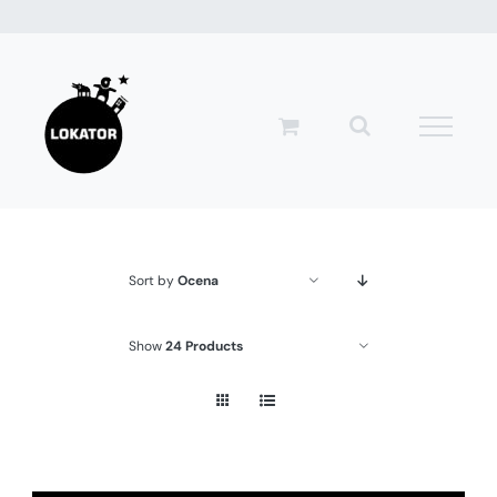
Przejdź
do
zawartości
Sort by
Ocena
Show
24 Products