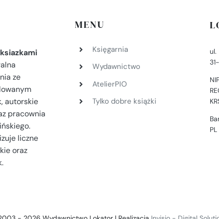
MENU
L
Księgarnia
ul
ksiazkami
31
ralna
Wydawnictwo
nia ze
NI
AtelierPIO
filowanym
RE
, autorskie
Tylko dobre książki
KR
az pracownia
Ba
ińskiego.
PL
zuje liczne
kie oraz
.
2003 - 2026 Wydawnictwo Lokator | Realizacja
Invisio - Digital Solut