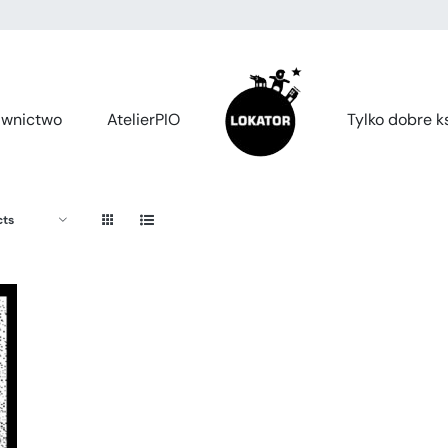
wnictwo
AtelierPIO
Tylko dobre ks
cts