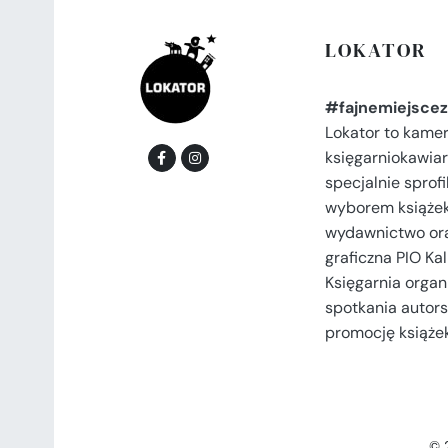
LOKATOR
#fajnemiejscez
Lokator to kame
księgarniokawiar
specjalnie spro
wyborem książek
wydawnictwo or
graficzna PIO Kal
Księgarnia organi
spotkania autors
promocję książek
© 