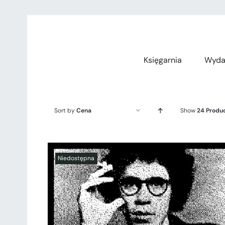
Przejdź
do
zawartości
Księgarnia
Wyda
Sort by
Cena
Show
24 Produ