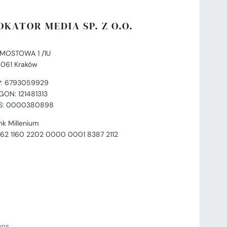
OKATOR MEDIA SP. Z O.O.
. MOSTOWA 1 /1U
-061 Kraków
P: 6793059929
GON: 121481313
S: 0000380898
nk Millenium
 62 1160 2202 0000 0001 8387 2112
ions