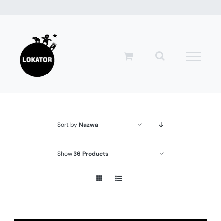
Przejdź
do
zawartości
Sort by
Nazwa
Show
36 Products