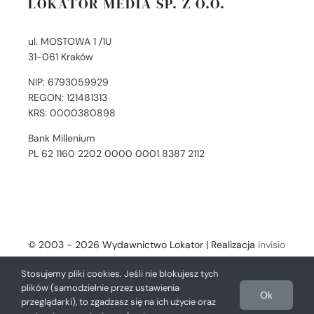
LOKATOR MEDIA SP. Z O.O.
ul. MOSTOWA 1 /1U
31-061 Kraków
NIP: 6793059929
REGON: 121481313
KRS: 0000380898
Bank Millenium
PL 62 1160 2202 0000 0001 8387 2112
© 2003 - 2026 Wydawnictwo Lokator | Realizacja
Invisio
- Digital Solutions
Stosujemy pliki cookies. Jeśli nie blokujesz tych
plików (samodzielnie przez ustawienia
Ok
przeglądarki), to zgadzasz się na ich użycie oraz