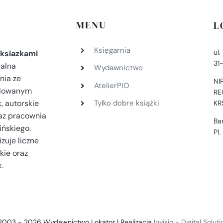
MENU
L
Księgarnia
ul
ksiazkami
31
ralna
Wydawnictwo
nia ze
NI
AtelierPIO
filowanym
RE
, autorskie
Tylko dobre książki
KR
az pracownia
Ba
ińskiego.
PL
zuje liczne
kie oraz
.
2003 - 2026 Wydawnictwo Lokator | Realizacja
Invisio - Digital Solut