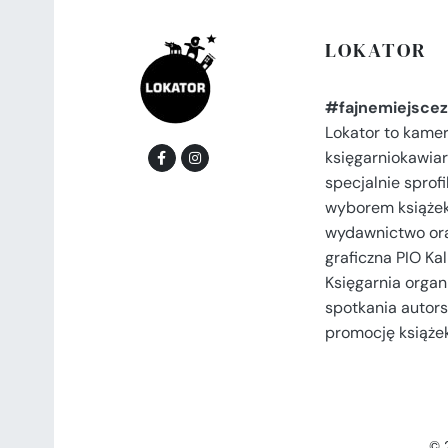
LOKATOR
#fajnemiejscez
Lokator to kame
księgarniokawiar
specjalnie spro
wyborem książek
wydawnictwo or
graficzna PIO Kal
Księgarnia organi
spotkania autors
promocję książek
© 