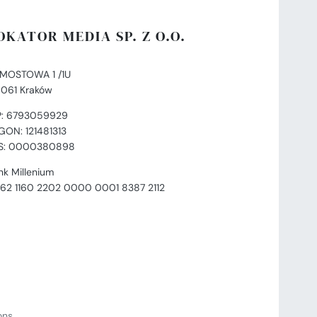
OKATOR MEDIA SP. Z O.O.
. MOSTOWA 1 /1U
-061 Kraków
P: 6793059929
GON: 121481313
S: 0000380898
nk Millenium
 62 1160 2202 0000 0001 8387 2112
ions