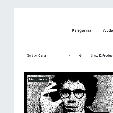
Przejdź
do
zawartości
Księgarnia
Wyda
Sort by
Cena
Show
12 Produc